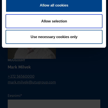
Allow all cookies
Allow selection
Use necessary cookies only
MÜÜGIJUHT
Mark Milvek
+372 56560000
mark.milvek@utugroup.com
Eesnimi
*