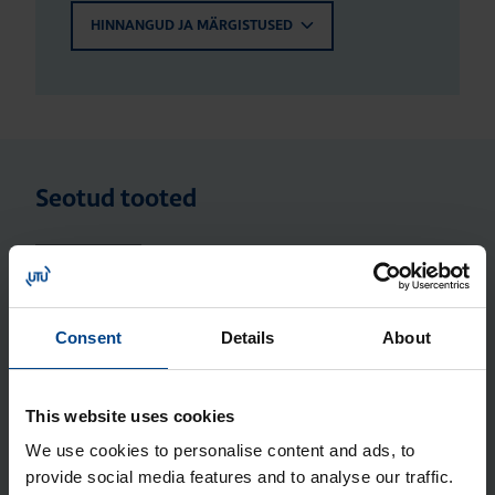
HINNANGUD JA MÄRGISTUSED
Seotud tooted
Klemmide alus, Volta/Vec­tor, 12
moo­du­lit, QC
Tootekood: VZ711
Consent
Details
About
PE/N ter­mi­nali alus, 12 moo­du­lit, QC,
halo­gee­ni­vaba
This website uses cookies
Tootekood: VZ707N
We use cookies to personalise content and ads, to
PE/N ter­mi­nali alus, 18/22 moo­du­lit,
provide social media features and to analyse our traffic.