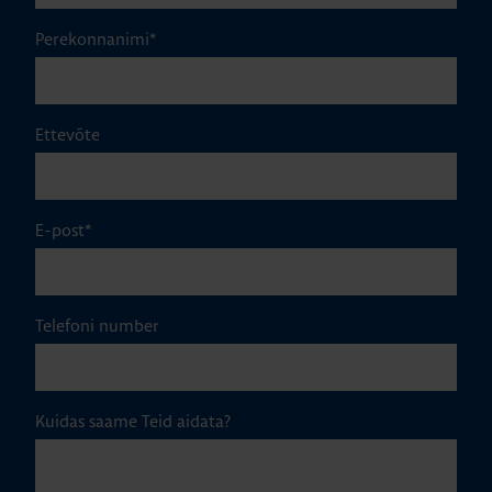
Perekonnanimi
*
Ettevõte
E-post
*
Telefoni number
Kuidas saame Teid aidata?