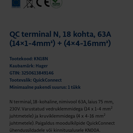
QC terminal N, 18 kohta, 63A
(14×1-4mm²) + (4×4-16mm²)
Tootekood: KN18N
Kaubamärk: Hager
GTIN: 3250613849146
Tootevalik: QuickConnect
Minimaalne pakendi suurus: 1 tükk
N terminal, 18-kohaline, nimivool 63A, laius 75 mm,
2
230V. Varustatud vedruklemmidega (14 x 1-4 mm
2
juhtmetele) ja kruviklemmidega (4 x 4-16 mm
juhtmetele). Paigaldus moodulkilpide QuickConnect
ühendussildadele või kinnitusalusele KN00A.