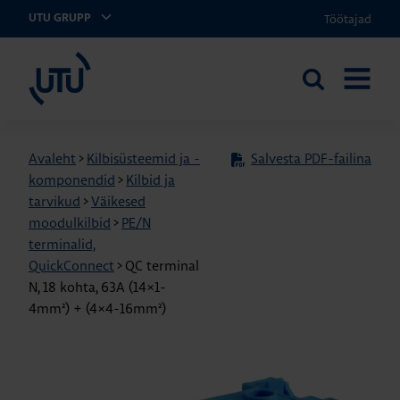
Töötajad
UTU GRUPP
UTU Eesti
Otsi
AVA
saidilt
MENÜÜ
Avaleht
>
Kilbisüsteemid ja -
Salvesta PDF-failina
komponendid
>
Kilbid ja
tarvikud
>
Väikesed
moodulkilbid
>
PE/N
terminalid,
QuickConnect
>
QC terminal
N, 18 kohta, 63A (14×1-
4mm²) + (4×4-16mm²)