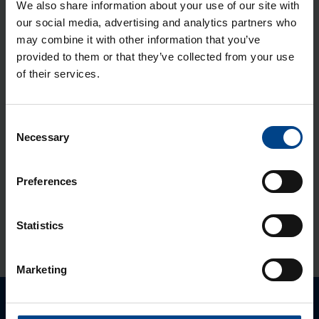
QC, halo­gee­ni­vaba
We also share information about your use of our site with
our social media, advertising and analytics partners who
Tootekood: VZ708N
may combine it with other information that you’ve
QuickCon­nect klemmide alus, 6,5
provided to them or that they’ve collected from your use
moo­du­lit
of their services.
Tootekood: UZ00K1
QuickCon­nect DIN adap­ter, 105mm
Consent
Necessary
Selection
Tootekood: KN00A
Preferences
PE/N ter­mi­nali alus Golf, 8 moo­du­lit,
QC, halo­gee­ni­vaba
Statistics
Tootekood: VZ706N
Marketing
Palun võtke meiega ühendust