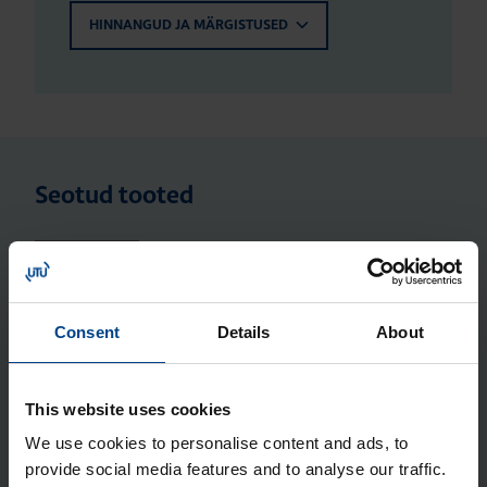
HINNANGUD JA MÄRGISTUSED
Seotud tooted
Klemmide alus, Volta/Vec­tor, 12
moo­du­lit, QC
Tootekood: VZ711
Consent
Details
About
PE/N ter­mi­nali alus, 12 moo­du­lit, QC,
halo­gee­ni­vaba
This website uses cookies
Tootekood: VZ707N
We use cookies to personalise content and ads, to
PE/N ter­mi­nali alus, 18/22 moo­du­lit,
provide social media features and to analyse our traffic.