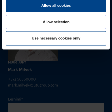
Allow all cookies
Allow selection
Use necessary cookies only
MÜÜGIJUHT
Mark Milvek
+372 56560000
mark.milvek@utugroup.com
Eesnimi
*