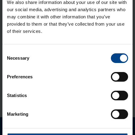
QC, halo­gee­ni­vaba
We also share information about your use of our site with
our social media, advertising and analytics partners who
Tootekood: VZ708N
may combine it with other information that you’ve
QC ter­mi­nali ühen­dus­sild faa­sile
provided to them or that they’ve collected from your use
(10tk)
of their services.
Tootekood: KN99P
QuickCon­nect DIN adap­ter, 105mm
Consent
Necessary
Selection
Tootekood: KN00A
Preferences
PE/N ter­mi­nali alus Golf, 8 moo­du­lit,
QC, halo­gee­ni­vaba
Statistics
Tootekood: VZ706N
Marketing
Palun võtke meiega ühendust