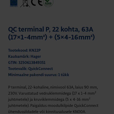
QC terminal P, 22 kohta, 63A
(17×1-4mm²) + (5×4-16mm²)
Tootekood: KN22P
Kaubamärk: Hager
GTIN: 3250613849351
Tootevalik: QuickConnect
Minimaalne pakendi suurus: 1 tükk
P terminal, 22-kohaline, nimivool 63A, laius 90 mm,
2
230V. Varustatud vedruklemmidega (17 x 1-4 mm
2
juhtmetele) ja kruviklemmidega (5 x 4-16 mm
juhtmetele). Paigaldus moodulkilpide QuickConnect
ühendussildadele või kinnitusalusele KN00A.