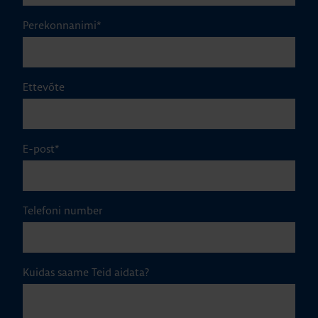
Perekonnanimi
*
Ettevõte
E-post
*
Telefoni number
Kuidas saame Teid aidata?