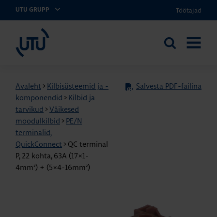
Töötajad
UTU GRUPP
UTU Eesti
Otsi
AVA
saidilt
MENÜÜ
Avaleht
>
Kilbisüsteemid ja -
Salvesta PDF-failina
komponendid
>
Kilbid ja
tarvikud
>
Väikesed
moodulkilbid
>
PE/N
terminalid,
QuickConnect
>
QC terminal
P, 22 kohta, 63A (17×1-
4mm²) + (5×4-16mm²)