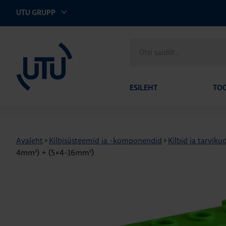
UTU GRUPP
UTU Eesti
Otsi
saidilt
ESILEHT
TO
Avaleht
>
Kilbisüsteemid ja -komponendid
>
Kilbid ja tarviku
4mm²) + (5×4-16mm²)