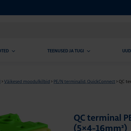
OTED
TEENUSED JA TUGI
UUD
Ava
Ava
alammenüü
alammenüü
d
>
Väikesed moodulkilbid
>
PE/N terminalid, QuickConnect
>
QC ter
QC terminal P
(5×4-16mm²)