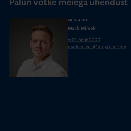
Palun võtke meiega ühendust
MÜÜGIJUHT
Mark Milvek
+372 56560000
mark.milvek@utugroup.com