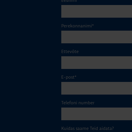
Eesnimi
*
Perekonnanimi
*
Ettevõte
E-post
*
Telefoni number
Kuidas saame Teid aidata?