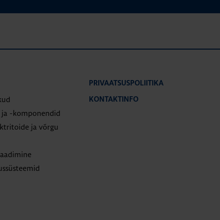
PRIVAATSUSPOLIITIKA
kud
KONTAKTINFO
d ja -komponendid
tritoide ja võrgu
laadimine
tussüsteemid