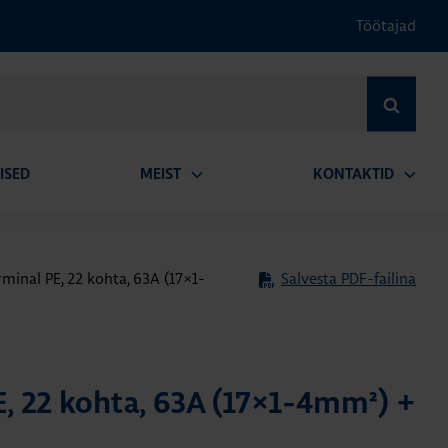
Töötajad
OTSI
ISED
MEIST
KONTAKTID
Ava
Ava
alammenüü
alamm
minal PE, 22 kohta, 63A (17×1-
Salvesta PDF-failina
E, 22 kohta, 63A (17×1-4mm²) +