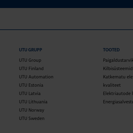
UTU GRUPP
TOOTED
UTU Group
Paigaldustarvi
UTU Finland
Kilbisüsteemi
UTU Automation
Katkematu elek
UTU Estonia
kvaliteet
UTU Latvia
Elektriautode 
UTU Lithuania
Energiasalves
UTU Norway
UTU Sweden