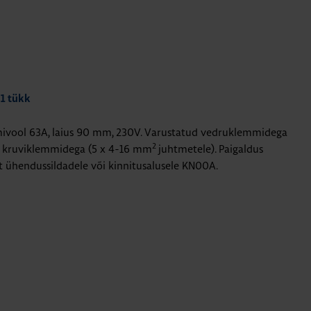
 1 tükk
imivool 63A, laius 90 mm, 230V. Varustatud vedruklemmidega
2
a kruviklemmidega (5 x 4-16 mm
juhtmetele). Paigaldus
 ühendussildadele või kinnitusalusele KN00A.