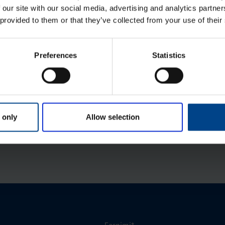
 our site with our social media, advertising and analytics partn
PE/N ter­mi­nali alus, 12 moo­du­lit,
 provided to them or that they’ve collected from your use of their
QC, halo­gee­ni­vaba
Tootekood: VZ707N
Preferences
Statistics
QC ter­mi­nali ühen­dus­sild PE (10 tk)
Tootekood: KN99E
 only
Allow selection