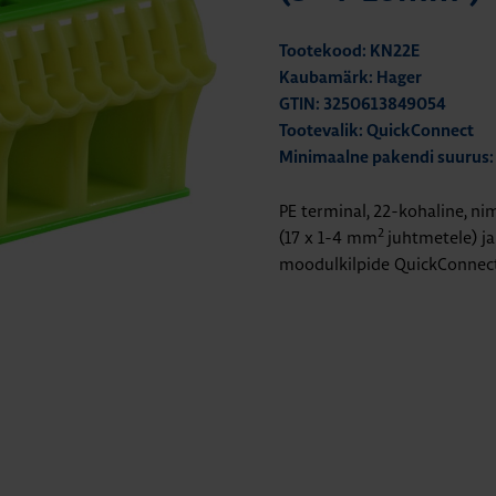
Tootekood: KN22E
Kaubamärk: Hager
GTIN: 3250613849054
Tootevalik: QuickConnect
Minimaalne pakendi suurus:
PE terminal, 22-kohaline, n
2
(17 x 1-4 mm
juhtmetele) j
moodulkilpide QuickConnect