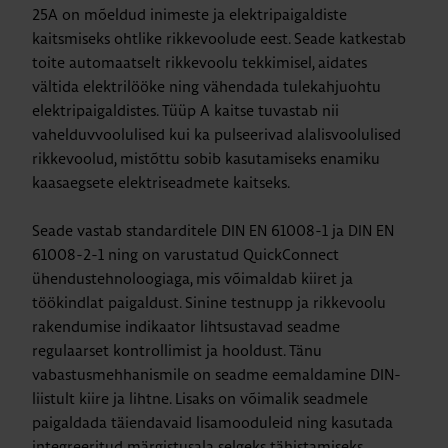
25A on mõeldud inimeste ja elektripaigaldiste
kaitsmiseks ohtlike rikkevoolude eest. Seade katkestab
toite automaatselt rikkevoolu tekkimisel, aidates
vältida elektrilööke ning vähendada tulekahjuohtu
elektripaigaldistes. Tüüp A kaitse tuvastab nii
vahelduvvoolulised kui ka pulseerivad alalisvoolulised
rikkevoolud, mistõttu sobib kasutamiseks enamiku
kaasaegsete elektriseadmete kaitseks.
Seade vastab standarditele DIN EN 61008-1 ja DIN EN
61008-2-1 ning on varustatud QuickConnect
ühendustehnoloogiaga, mis võimaldab kiiret ja
töökindlat paigaldust. Sinine testnupp ja rikkevoolu
rakendumise indikaator lihtsustavad seadme
regulaarset kontrollimist ja hooldust. Tänu
vabastusmehhanismile on seadme eemaldamine DIN-
liistult kiire ja lihtne. Lisaks on võimalik seadmele
paigaldada täiendavaid lisamooduleid ning kasutada
integreeritud märgistusala selgeks tähistamiseks.