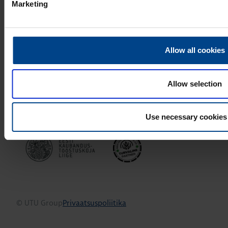
Marketing
TOOTED
Paigaldustarvikud
Kilbisüsteemid ja -komponendid
Allow all cookies
Katkematu elektritoide ja võrgu kvaliteet
Elektriautode laadimine
Energiasalvestussüsteemid
Allow selection
PRIVAATSUSPOLIITIKA
Use necessary cookies
KONTAKTINFO
© UTU Group
Privaatsuspoliitika