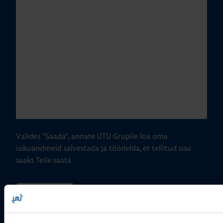
Valides "Saada", annate UTU Grupile loa oma
isikuandmeid salvestada ja töödelda, et tellitud sisu
saaks Teile saata.