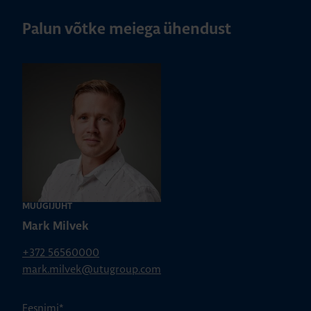
Palun võtke meiega ühendust
MÜÜGIJUHT
Mark Milvek
+372 56560000
mark.milvek@utugroup.com
Eesnimi
*