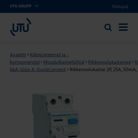
Töötajad
UTU GRUPP
UTU Eesti
Otsi
AVA
saidilt
MENÜÜ
Avaleht
>
Kilbisüsteemid ja -
komponendid
>
Moodulkaitselülitid
>
Rikkevoolukaitsmed
>
R
6kA, tüüp A, QuickConnect
>
Rikkevoolukaitse 2P, 25A, 30mA,