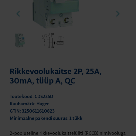
Rikkevoolukaitse 2P, 25A,
30mA, tüüp A, QC
Tootekood: CDS225D
Kaubamärk: Hager
GTIN: 3250611610823
Minimaalne pakendi suurus: 1 tükk
2-pooluseline rikkevoolukaitselüliti (RCCB) nimivooluga