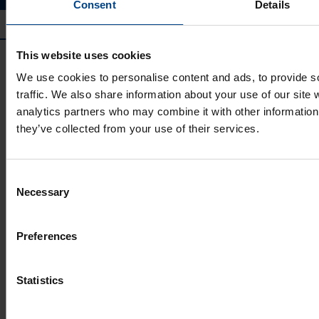
Consent
Details
This website uses cookies
We use cookies to personalise content and ads, to provide s
traffic. We also share information about your use of our site 
analytics partners who may combine it with other information 
they’ve collected from your use of their services.
UTU GRUPP
Consent
UTU Group
Necessary
Selection
UTU Finland
UTU Automation
UTU Estonia
Preferences
UTU Latvia
UTU Lithuania
Statistics
UTU Norway
UTU Sweden