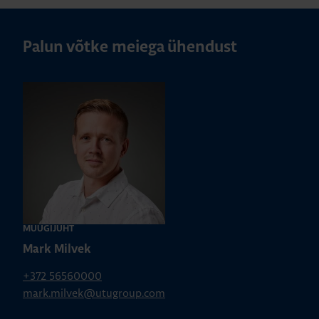
Palun võtke meiega ühendust
MÜÜGIJUHT
Mark Milvek
+372 56560000
mark.milvek@utugroup.com