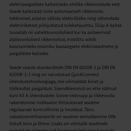
elektripaigaldiste kaitsmiseks ohtlike rikkevoolude eest.
Seade katkestab toite automaatselt rikkevoolu
tekkimisel, aidates vältida elektrilööke ning vähendada
elektririketest põhjustatud tulekahjuohtu. Tüüp A kaitse
tuvastab nii vahelduvvoolulised kui ka pulseerivad
alalisvoolulised rikkevoolud, mistõttu sobib
kasutamiseks enamiku kaasaegsete elektriseadmete ja
paigaldiste kaitseks.
Seade vastab standarditele DIN EN 61008-1 ja DIN EN
61008-2-1 ning on varustatud QuickConnect
ühendustehnoloogiaga, mis võimaldab kiiret ja
töökindlat paigaldust. Sisendklemmid on ette nähtud
kuni 63 A ühendustele. Sinine testnupp ja rikkevoolu
rakendumise indikaator lihtsustavad seadme
regulaarset kontrollimist ja hooldust. Tänu
vabastusmehhanismile on seadme eemaldamine DIN-
liistult kiire ja lihtne. Lisaks on võimalik seadmele
paigaldada täiendavaid lisamooduleid ning kasutada