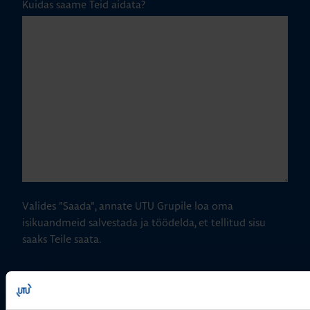
Kuidas saame Teid aidata?
Valides "Saada", annate UTU Grupile loa oma
isikuandmeid salvestada ja töödelda, et tellitud sisu
saaks Teile saata.