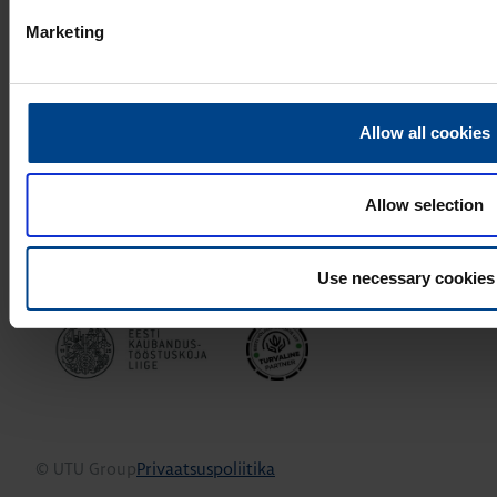
Marketing
TOOTED
Paigaldustarvikud
Kilbisüsteemid ja -komponendid
Allow all cookies
Katkematu elektritoide ja võrgu kvaliteet
Elektriautode laadimine
Energiasalvestussüsteemid
Allow selection
PRIVAATSUSPOLIITIKA
Use necessary cookies
KONTAKTINFO
© UTU Group
Privaatsuspoliitika