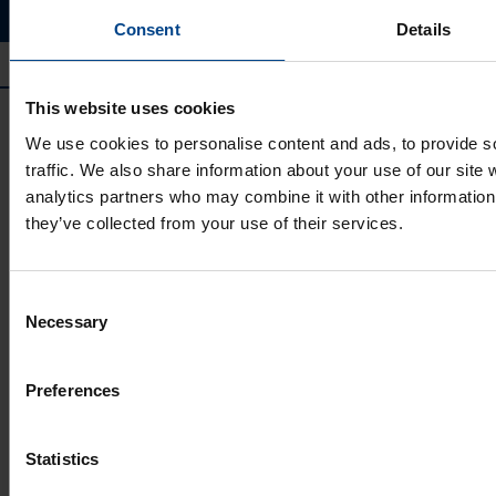
Consent
Details
This website uses cookies
We use cookies to personalise content and ads, to provide s
traffic. We also share information about your use of our site 
analytics partners who may combine it with other information 
they’ve collected from your use of their services.
UTU GRUPP
Consent
UTU Group
Necessary
Selection
UTU Finland
UTU Automation
UTU Estonia
Preferences
UTU Latvia
UTU Lithuania
Statistics
UTU Norway
UTU Sweden