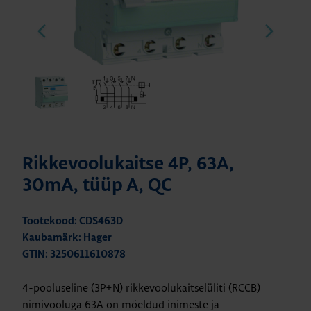
Rikkevoolukaitse 4P, 63A,
30mA, tüüp A, QC
Tootekood: CDS463D
Kaubamärk: Hager
GTIN: 3250611610878
4-pooluseline (3P+N) rikkevoolukaitselüliti (RCCB)
nimivooluga 63A on mõeldud inimeste ja