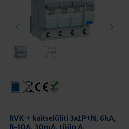
RVK + kaitselüliti 3x1P+N, 6kA,
B-10A, 30mA, tüüp A,