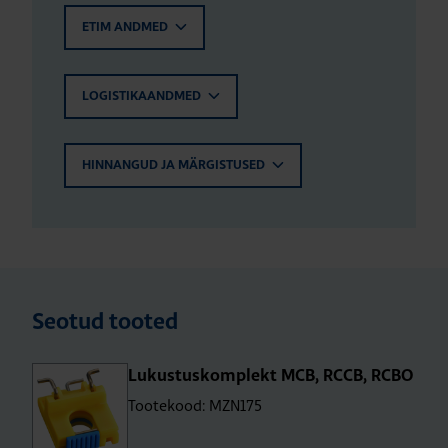
ETIM ANDMED
LOGISTIKAANDMED
HINNANGUD JA MÄRGISTUSED
Seotud tooted
Lukus­tus­komp­lekt MCB, RCCB, RCBO
Tootekood: MZN175