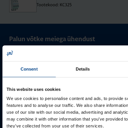
Tootekood: KC325
Palun võtke meiega ühendust
Consent
Details
This website uses cookies
We use cookies to personalise content and ads, to provide s
features and to analyse our traffic. We also share informatio
use of our site with our social media, advertising and analyt
MÜÜGIJUHT
may combine it with other information that you’ve provided to
Mark Milvek
they’ve collected from your use of their services.