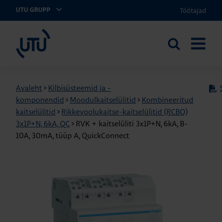
Töötajad
UTU GRUPP
UTU Eesti
Otsi
AVA
saidilt
MENÜÜ
Avaleht
>
Kilbisüsteemid ja -
komponendid
>
Moodulkaitselülitid
>
Kombineeritud
kaitselülitid
>
Rikkevoolukaitse-kaitselülitid (RCBO)
3x1P+N, 6kA, QC
>
RVK + kaitselüliti 3x1P+N, 6kA, B-
10A, 30mA, tüüp A, QuickConnect