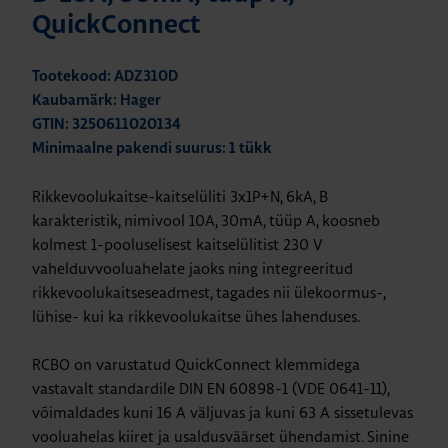
QuickConnect
Tootekood: ADZ310D
Kaubamärk: Hager
GTIN: 3250611020134
Minimaalne pakendi suurus: 1 tükk
Rikkevoolukaitse-kaitselüliti 3x1P+N, 6kA, B
karakteristik, nimivool 10A, 30mA, tüüp A, koosneb
kolmest 1-pooluselisest kaitselülitist 230 V
vahelduvvooluahelate jaoks ning integreeritud
rikkevoolukaitseseadmest, tagades nii ülekoormus-,
lühise- kui ka rikkevoolukaitse ühes lahenduses.
RCBO on varustatud QuickConnect klemmidega
vastavalt standardile DIN EN 60898-1 (VDE 0641-11),
võimaldades kuni 16 A väljuvas ja kuni 63 A sissetulevas
vooluahelas kiiret ja usaldusväärset ühendamist. Sinine