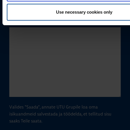
Use necessary cookies only
Kuidas saame Teid aidata?
Valides "Saada", annate UTU Grupile loa oma
isikuandmeid salvestada ja töödelda, et tellitud sisu
saaks Teile saata.