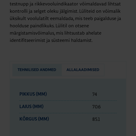
testnupp ja rikkevooluindikaator võimaldavad lihtsat
kontrolli ja selget oleku jälgimist. Lüliteid on võimalik
üksikult voolulatilt eemaldada, mis teeb paigalduse ja
hoolduse paindlikuks. Lülitil on otsene
märgistamisvõimalus, mis lihtsustab ahelate
identifitseerimist ja süsteemi haldamist.
TEHNILISED ANDMED
ALLALAADIMISED
74
PIKKUS (MM)
70.6
LAIUS (MM)
85.1
KÕRGUS (MM)