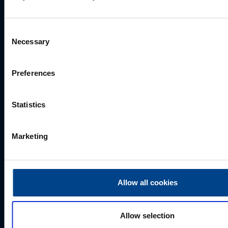
+372 56560000
mark.milvek@utugroup.com
Consent
Necessary
Selection
Eesnimi
*
Preferences
Perekonnanimi
*
Statistics
Ettevõte
Marketing
E-post
*
Allow all cookies
Allow selection
Telefoni number