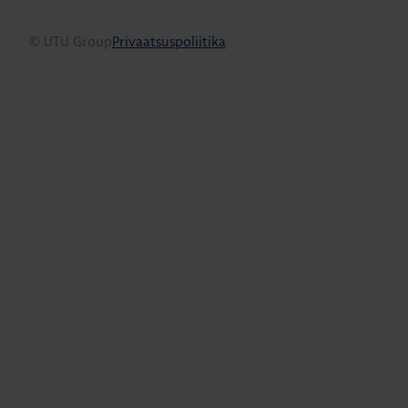
© UTU Group
Privaatsuspoliitika