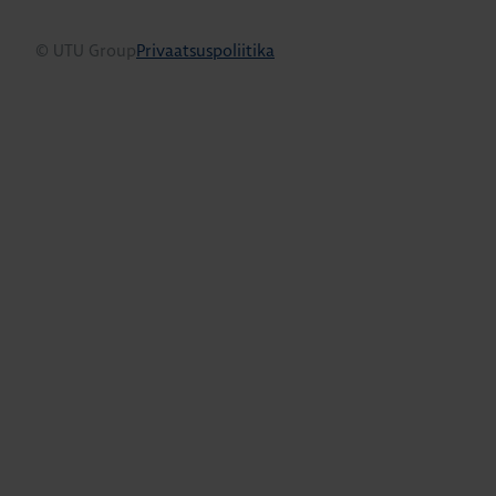
© UTU Group
Privaatsuspoliitika