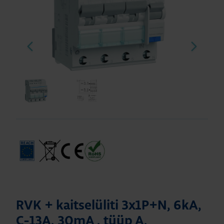
RVK + kaitselüliti 3x1P+N, 6kA,
C-13A, 30mA , tüüp A,