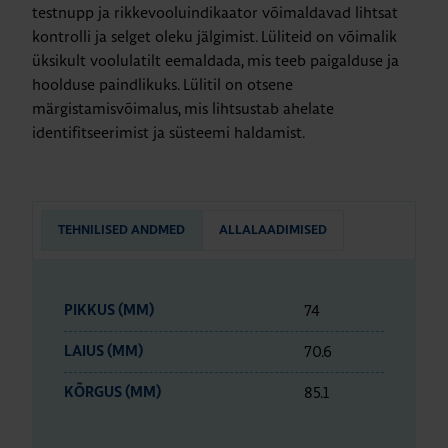
testnupp ja rikkevooluindikaator võimaldavad lihtsat
kontrolli ja selget oleku jälgimist. Lüliteid on võimalik
üksikult voolulatilt eemaldada, mis teeb paigalduse ja
hoolduse paindlikuks. Lülitil on otsene
märgistamisvõimalus, mis lihtsustab ahelate
identifitseerimist ja süsteemi haldamist.
TEHNILISED ANDMED
ALLALAADIMISED
74
PIKKUS (MM)
70.6
LAIUS (MM)
85.1
KÕRGUS (MM)