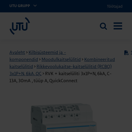
Töötajad
UTU GRUPP
UTU Eesti
Otsi
AVA
saidilt
MENÜÜ
Avaleht
>
Kilbisüsteemid ja -
komponendid
>
Moodulkaitselülitid
>
Kombineeritud
kaitselülitid
>
Rikkevoolukaitse-kaitselülitid (RCBO)
3x1P+N, 6kA, QC
>
RVK + kaitselüliti 3x1P+N, 6kA, C-
13A, 30mA , tüüp A, QuickConnect