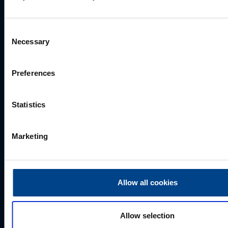
+372 56560000
mark.milvek@utugroup.com
Consent
Necessary
Selection
Eesnimi
*
Preferences
Perekonnanimi
*
Statistics
Ettevõte
Marketing
E-post
*
Allow all cookies
Allow selection
Telefoni number