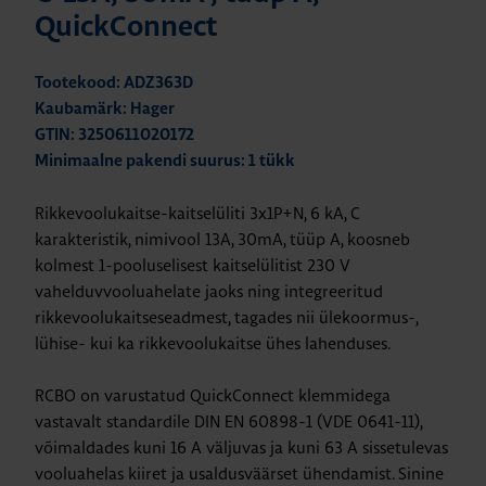
QuickConnect
Tootekood: ADZ363D
Kaubamärk: Hager
GTIN: 3250611020172
Minimaalne pakendi suurus: 1 tükk
Rikkevoolukaitse-kaitselüliti 3x1P+N, 6 kA, C
karakteristik, nimivool 13A, 30mA, tüüp A, koosneb
kolmest 1-pooluselisest kaitselülitist 230 V
vahelduvvooluahelate jaoks ning integreeritud
rikkevoolukaitseseadmest, tagades nii ülekoormus-,
lühise- kui ka rikkevoolukaitse ühes lahenduses.
RCBO on varustatud QuickConnect klemmidega
vastavalt standardile DIN EN 60898-1 (VDE 0641-11),
võimaldades kuni 16 A väljuvas ja kuni 63 A sissetulevas
vooluahelas kiiret ja usaldusväärset ühendamist. Sinine