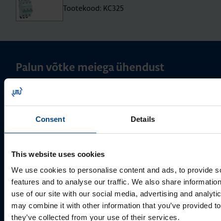
Tootekood: KC325
Palun võtke meiega ühendust
Consent
Details
This website uses cookies
We use cookies to personalise content and ads, to provide s
features and to analyse our traffic. We also share informatio
use of our site with our social media, advertising and analyt
MÜÜGIJUHT
may combine it with other information that you’ve provided to
Mark Milvek
they’ve collected from your use of their services.