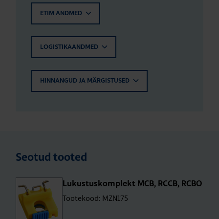
ETIM ANDMED
LOGISTIKAANDMED
HINNANGUD JA MÄRGISTUSED
Seotud tooted
Lukus­tus­komp­lekt MCB, RCCB, RCBO
Tootekood: MZN175