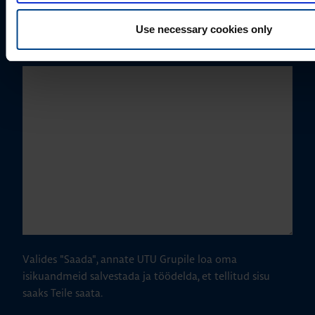
Use necessary cookies only
Kuidas saame Teid aidata?
Valides "Saada", annate UTU Grupile loa oma
isikuandmeid salvestada ja töödelda, et tellitud sisu
saaks Teile saata.