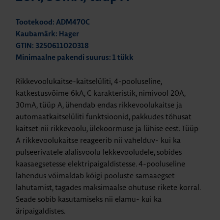
Tootekood: ADM470C
Kaubamärk: Hager
GTIN: 3250611020318
Minimaalne pakendi suurus: 1 tükk
Rikkevoolukaitse-kaitselüliti, 4-pooluseline,
katkestusvõime 6kA, C karakteristik, nimivool 20A,
30mA, tüüp A, ühendab endas rikkevoolukaitse ja
automaatkaitselüliti funktsioonid, pakkudes tõhusat
kaitset nii rikkevoolu, ülekoormuse ja lühise eest. Tüüp
A rikkevoolukaitse reageerib nii vahelduv- kui ka
pulseerivatele alalisvoolu lekkevooludele, sobides
kaasaegsetesse elektripaigaldistesse. 4-pooluseline
lahendus võimaldab kõigi pooluste samaaegset
lahutamist, tagades maksimaalse ohutuse rikete korral.
Seade sobib kasutamiseks nii elamu- kui ka
äripaigaldistes.