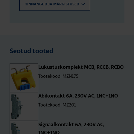
HINNANGUD JA MÄRGISTUSED
Seotud tooted
Lukus­tus­komp­lekt MCB, RCCB, RCBO
Tootekood: MZN175
Abi­kon­takt 6A, 230V AC, 1NC+1NO
Tootekood: MZ201
Sig­naal­kon­takt 6A, 230V AC,
1NC+1NO