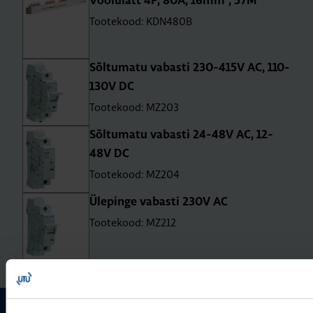
Voo­lu­latt 4P, 80A, 16mm², 57M
Tootekood: KDN480B
Sõl­tu­matu vabasti 230-415V AC, 110-
130V DC
Tootekood: MZ203
Sõl­tu­matu vabasti 24-48V AC, 12-
48V DC
Tootekood: MZ204
Üle­pinge vabasti 230V AC
Tootekood: MZ212