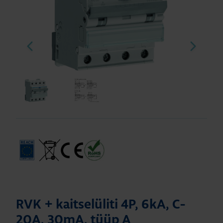
RVK + kaitselüliti 4P, 6kA, C-
20A, 30mA, tüüp A