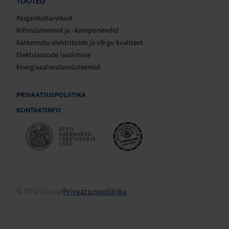
TOOTED
Paigaldustarvikud
Kilbisüsteemid ja -komponendid
Katkematu elektritoide ja võrgu kvaliteet
Elektriautode laadimine
Energiasalvestussüsteemid
PRIVAATSUSPOLIITIKA
KONTAKTINFO
© UTU Group
Privaatsuspoliitika