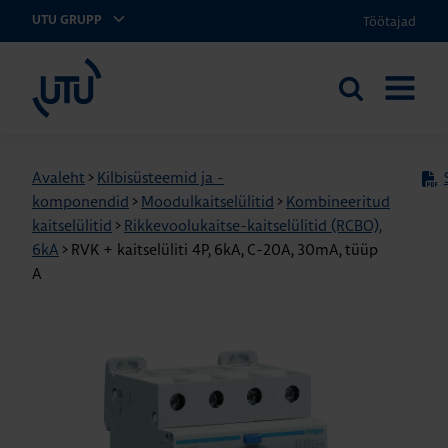
Töötajad
UTU GRUPP
UTU Eesti
Otsi
AVA
saidilt
MENÜÜ
Avaleht
>
Kilbisüsteemid ja -
komponendid
>
Moodulkaitselülitid
>
Kombineeritud
kaitselülitid
>
Rikkevoolukaitse-kaitselülitid (RCBO),
6kA
>
RVK + kaitselüliti 4P, 6kA, C-20A, 30mA, tüüp
A