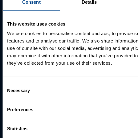
Consent
Details
Palun võtke meiega ühendust
This website uses cookies
We use cookies to personalise content and ads, to provide s
features and to analyse our traffic. We also share informatio
use of our site with our social media, advertising and analyt
may combine it with other information that you’ve provided to
they’ve collected from your use of their services.
Consent
MÜÜGIJUHT
Necessary
Selection
Mark Milvek
+372 56560000
Preferences
mark.milvek@utugroup.com
Statistics
Eesnimi
*