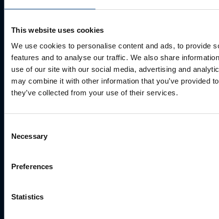
This website uses cookies
We use cookies to personalise content and ads, to provide s
features and to analyse our traffic. We also share informatio
use of our site with our social media, advertising and analyt
may combine it with other information that you’ve provided to
they’ve collected from your use of their services.
MÜÜGIJUHT
Consent
Necessary
Mark Milvek
Selection
+372 56560000
mark.milvek@utugroup.com
Preferences
Eesnimi
*
Statistics