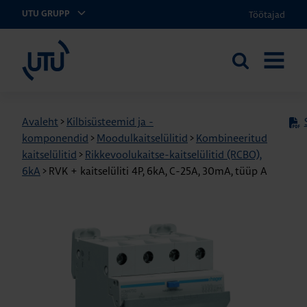
Töötajad
UTU GRUPP
UTU Eesti
Otsi
AVA
saidilt
MENÜÜ
Avaleht
>
Kilbisüsteemid ja -
komponendid
>
Moodulkaitselülitid
>
Kombineeritud
kaitselülitid
>
Rikkevoolukaitse-kaitselülitid (RCBO),
6kA
>
RVK + kaitselüliti 4P, 6kA, C-25A, 30mA, tüüp A