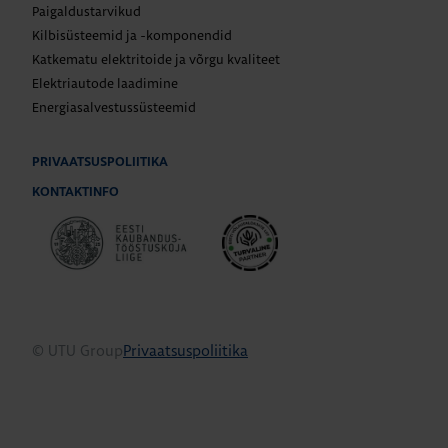
Paigaldustarvikud
Kilbisüsteemid ja -komponendid
Katkematu elektritoide ja võrgu kvaliteet
Elektriautode laadimine
Energiasalvestussüsteemid
PRIVAATSUSPOLIITIKA
KONTAKTINFO
© UTU Group
Privaatsuspoliitika