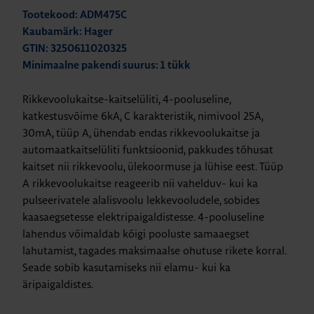
Tootekood: ADM475C
Kaubamärk: Hager
GTIN: 3250611020325
Minimaalne pakendi suurus: 1 tükk
Rikkevoolukaitse-kaitselüliti, 4-pooluseline,
katkestusvõime 6kA, C karakteristik, nimivool 25A,
30mA, tüüp A, ühendab endas rikkevoolukaitse ja
automaatkaitselüliti funktsioonid, pakkudes tõhusat
kaitset nii rikkevoolu, ülekoormuse ja lühise eest. Tüüp
A rikkevoolukaitse reageerib nii vahelduv- kui ka
pulseerivatele alalisvoolu lekkevooludele, sobides
kaasaegsetesse elektripaigaldistesse. 4-pooluseline
lahendus võimaldab kõigi pooluste samaaegset
lahutamist, tagades maksimaalse ohutuse rikete korral.
Seade sobib kasutamiseks nii elamu- kui ka
äripaigaldistes.