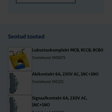
Seotud tooted
Lukus­tus­komp­lekt MCB, RCCB, RCBO
Tootekood: MZN175
Abi­kon­takt 6A, 230V AC, 1NC+1NO
Tootekood: MZ201
Sig­naal­kon­takt 6A, 230V AC,
1NC+1NO