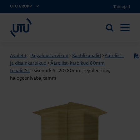
Töötajad
UTU GRUPP
UTU Eesti
Otsi
AVA
saidilt
MENÜÜ
Avaleht
>
Paigaldustarvikud
>
Kaablikanalid
>
Ääreliist-
ja disainkarbikud
>
Ääreliist-karbikud 80mm
tehalit.SL
>
Sisenurk SL 20x80mm, reguleeritav,
halogeenivaba, tamm