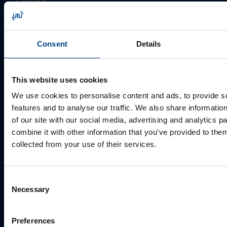
Eesnimi
*
Consent
Details
Perekonnanimi
*
This website uses cookies
Ettevõte
We use cookies to personalise content and ads, to provide s
features and to analyse our traffic. We also share informatio
of our site with our social media, advertising and analytics 
combine it with other information that you’ve provided to them
E-post
*
collected from your use of their services.
Telefoni number
Consent
Necessary
Selection
Preferences
Kuidas saame Teid aidata?