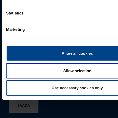
Statistics
Marketing
Allow all cookies
Allow selection
Valides "Saada", annate UTU Grupile loa oma
isikuandmeid salvestada ja töödelda, et tellitud sisu
saaks Teile saata.
Use necessary cookies only