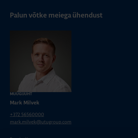
Palun võtke meiega ühendust
MÜÜGIJUHT
Mark Milvek
+372 56560000
mark.milvek@utugroup.com