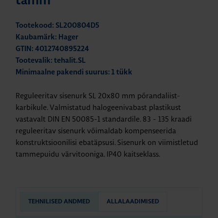
tamm
Tootekood: SL200804D5
Kaubamärk: Hager
GTIN: 4012740895224
Tootevalik: tehalit.SL
Minimaalne pakendi suurus: 1 tükk
Reguleeritav sisenurk SL 20x80 mm põrandaliist-
karbikule. Valmistatud halogeenivabast plastikust
vastavalt DIN EN 50085-1 standardile.
83 - 135 kraadi
reguleeritav sisenurk võimaldab kompenseerida
konstruktsioonilisi ebatäpsusi. Sise
nurk on viimistletud
tammepuidu värvitooniga. IP40 kaitseklass.
TEHNILISED ANDMED
ALLALAADIMISED