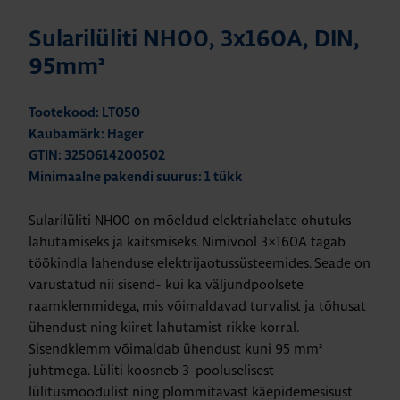
Sularilüliti NH00, 3x160A, DIN,
95mm²
Tootekood: LT050
Kaubamärk: Hager
GTIN: 3250614200502
Minimaalne pakendi suurus: 1 tükk
Sularilüliti NH00 on mõeldud elektriahelate ohutuks
lahutamiseks ja kaitsmiseks.
Nimivool 3×160A tagab
töökindla lahenduse elektrijaotussüsteemides. Seade on
varustatud nii sisend- kui ka väljundpoolsete
raamklemmidega, mis võimaldavad turvalist ja tõhusat
ühendust ning kiiret lahutamist rikke korral.
Sisendklemm võimaldab ühendust kuni 95 mm²
juhtmega.
Lüliti koosneb 3-pooluselisest
lülitusmoodulist ning plommitavast käepidemesisust.