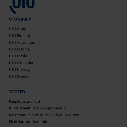
UTU GRUPP
UTU Group
UTU Finland
UTU Automation
UTU Estonia
UTU Latvia
UTU Lithuania
UTU Norway
UTU Sweden
TOOTED
Paigaldustarvikud
Kilbisüsteemid ja -komponendid
Katkematu elektritoide ja võrgu kvaliteet
Elektriautode laadimine