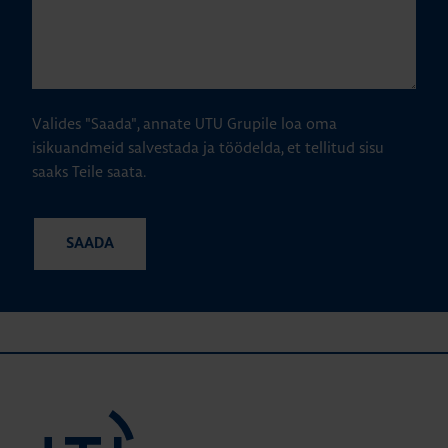
Valides "Saada", annate UTU Grupile loa oma
isikuandmeid salvestada ja töödelda, et tellitud sisu
saaks Teile saata.