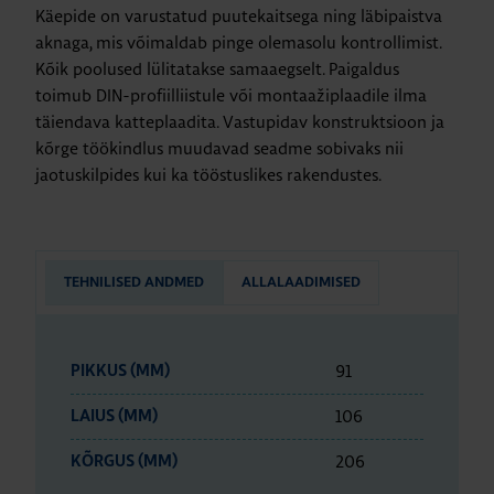
Käepide on varustatud puutekaitsega ning läbipaistva
aknaga, mis võimaldab pinge olemasolu kontrollimist.
Kõik poolused lülitatakse samaaegselt. Paigaldus
toimub DIN-profiilliistule või montaažiplaadile ilma
täiendava katteplaadita. Vastupidav konstruktsioon ja
kõrge töökindlus muudavad seadme sobivaks nii
jaotuskilpides kui ka tööstuslikes rakendustes.
TEHNILISED ANDMED
ALLALAADIMISED
91
PIKKUS (MM)
106
LAIUS (MM)
206
KÕRGUS (MM)