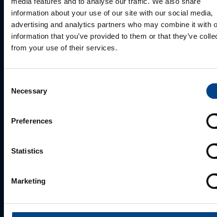
media features and to analyse our traffic. We also share
information about your use of our site with our social media,
advertising and analytics partners who may combine it with o
information that you’ve provided to them or that they’ve colle
from your use of their services.
MÜÜGIJUHT
Consent
Mark Milvek
Necessary
Selection
+372 56560000
mark.milvek@utugroup.com
Preferences
Eesnimi
*
Statistics
Marketing
Perekonnanimi
*