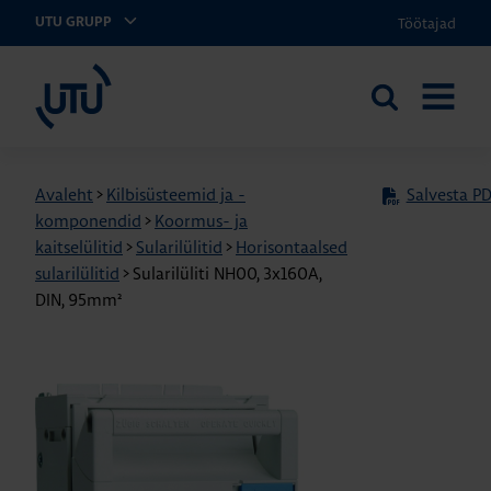
Töötajad
UTU GRUPP
UTU Eesti
Otsi
AVA
saidilt
MENÜÜ
Avaleht
>
Kilbisüsteemid ja -
Salvesta PD
komponendid
>
Koormus- ja
kaitselülitid
>
Sularilülitid
>
Horisontaalsed
sularilülitid
>
Sularilüliti NH00, 3x160A,
DIN, 95mm²