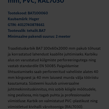
mm, PVC, RAL7030
Tootekood: BA7100060
Kaubamärk: Hager
GTIN: 4012740878661
Tootevalik: tehalit.BA7
Minimaalne pakendi suurus: 2 meeter
Traadistuskarbik BA7 100x60x2000 mm pakub tõhusat
ja korrastatud lahendust kaablite juhtimiseks. Karbiku
alus on varustatud külgmiste perforeeringutega ning
vastab standardile EN 50085. Paigaldamise
lihtsustamiseks saab perforeeritud vaheliiste alates 40
mm kõrgusest ja 40 mm laiusest murda välja tööriistu
kasutamata. Süsteemi kuulub universaalne
juhtmekinnituskinnitus, mis sobib kõigile mõõtudele,
ning pealisosa, mis tagab puhta ja professionaalse
viimistluse. Karbik on valmistatud PVC-plastikust ning
viimistletud kivihalli värvitooniga (RAL7030).