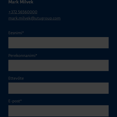
Mark Milvek
+372 56560000
mark.milvek@utugroup.com
Eesnimi
*
Perekonnanimi
*
Ettevõte
E-post
*