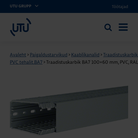
Töötajad
UTU GRUPP
UTU Eesti
Otsi
AVA
saidilt
MENÜÜ
Avaleht
>
Paigaldustarvikud
>
Kaablikanalid
>
Traadistuskarbi
PVC tehalit.BA7
>
Traadistuskarbik BA7 100×60 mm, PVC, RA