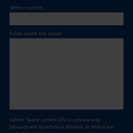
Telefoni number
Kuidas saame Teid aidata?
Valides "Saada", annate UTU Grupile loa oma
isikuandmeid salvestada ja töödelda, et tellitud sisu