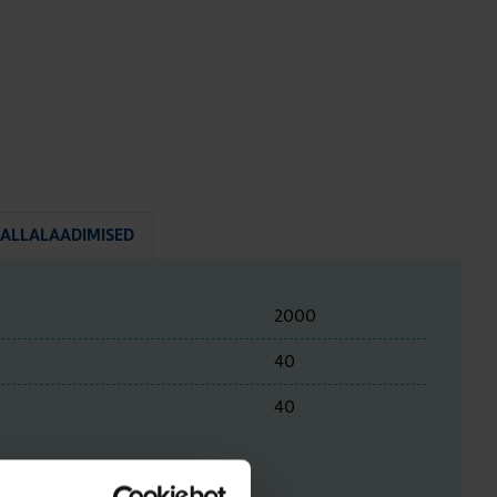
ALLALAADIMISED
2000
40
40