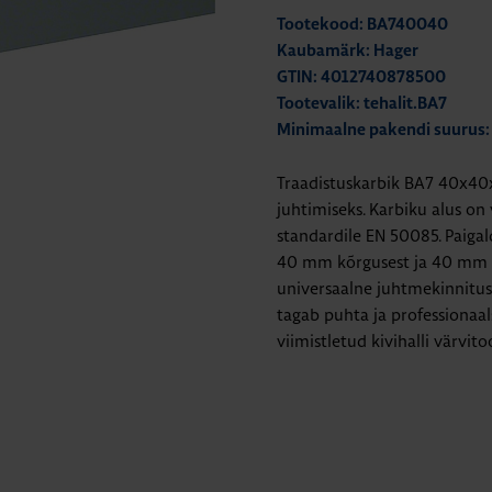
Tootekood: BA740040
Kaubamärk: Hager
GTIN: 4012740878500
Tootevalik: tehalit.BA7
Minimaalne pakendi suurus:
Traadistuskarbik BA7 40x40
juhtimiseks. Karbiku alus on
standardile EN 50085. Paigal
40 mm kõrgusest ja 40 mm la
universaalne juhtmekinnitusk
tagab puhta ja professionaal
viimistletud kivihalli värvit