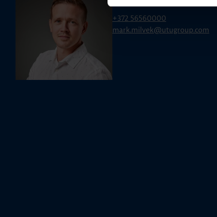
Mark Milvek
+372 56560000
mark.milvek@utugroup.com