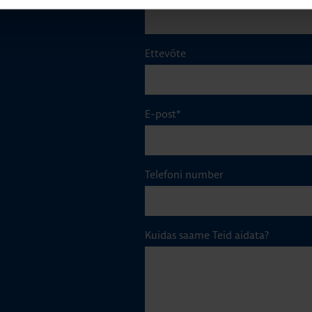
Ettevõte
E-post
*
Telefoni number
Kuidas saame Teid aidata?