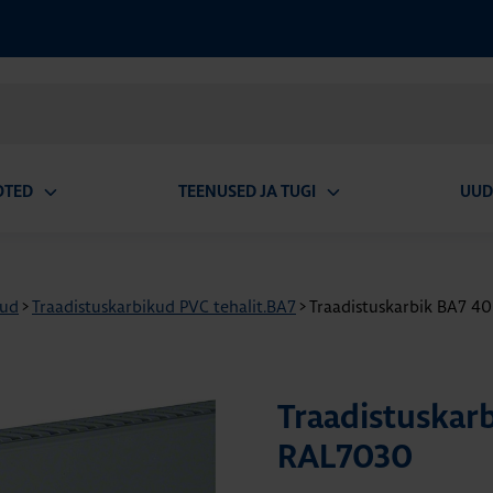
OTED
TEENUSED JA TUGI
UUD
Ava
Ava
alammenüü
alammenüü
kud
>
Traadistuskarbikud PVC tehalit.BA7
>
Traadistuskarbik BA7 
Traadistuskar
RAL7030