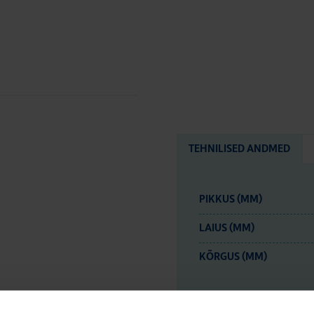
TEHNILISED ANDMED
PIKKUS (MM)
LAIUS (MM)
KÕRGUS (MM)