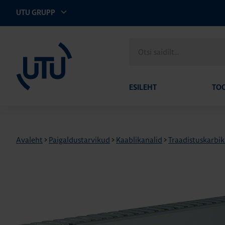
UTU GRUPP
UTU Eesti
Otsi
saidilt
ESILEHT
TO
Avaleht
>
Paigaldustarvikud
>
Kaablikanalid
>
Traadistuskarbi