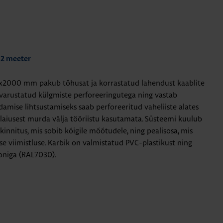
 2 meeter
x2000 mm pakub tõhusat ja korrastatud lahendust kaablite
 varustatud külgmiste perforeeringutega ning vastab
damise lihtsustamiseks saab perforeeritud vaheliiste alates
iusest murda välja tööriistu kasutamata. Süsteemi kuulub
innitus, mis sobib kõigile mõõtudele, ning pealisosa, mis
se viimistluse. Karbik on valmistatud PVC-plastikust ning
ooniga (RAL7030).