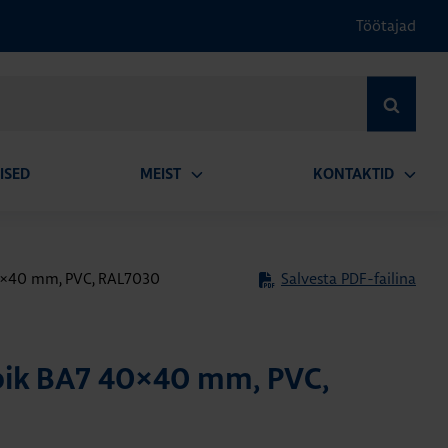
Töötajad
OTSI
ISED
MEIST
KONTAKTID
Ava
Ava
alammenüü
alamm
40×40 mm, PVC, RAL7030
Salvesta PDF-failina
bik BA7 40×40 mm, PVC,