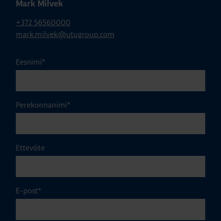
Mark Milvek
+372 56560000
mark.milvek@utugroup.com
Eesnimi
*
Perekonnanimi
*
Ettevõte
E-post
*