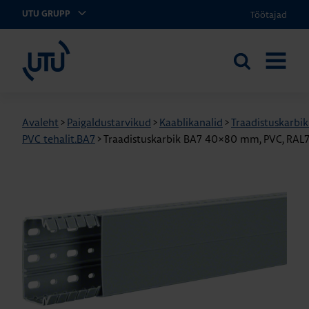
Töötajad
UTU GRUPP
UTU Eesti
Otsi
AVA
saidilt
MENÜÜ
Avaleht
>
Paigaldustarvikud
>
Kaablikanalid
>
Traadistuskarbi
PVC tehalit.BA7
>
Traadistuskarbik BA7 40×80 mm, PVC, RAL