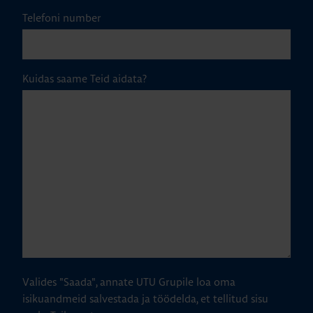
Telefoni number
Kuidas saame Teid aidata?
Valides "Saada", annate UTU Grupile loa oma
isikuandmeid salvestada ja töödelda, et tellitud sisu