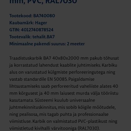
mm, PVC, RAL7030
Tootekood: BA740080
Kaubamärk: Hager
GTIN: 4012740878524
Tootevalik: tehalit.BA7
Minimaalne pakendi suurus: 2 meeter
Traadistuskarbik BA7 40x80x2000 mm pakub tõhusat
ja korrastatud lahendust kaablite juhtimiseks. Karbiku
alus on varustatud külgmiste perforeeringutega ning
vastab standardile EN 50085. Paigaldamise
lihtsustamiseks saab perforeeritud vaheliiste alates 40
mm kõrgusest ja 40 mm laiusest murda välja tööriistu
kasutamata. Süsteemi kuulub universaalne
juhtmekinnituskinnitus, mis sobib kõigile mõõtudele,
ning pealisosa, mis tagab puhta ja professionaalse
viimistluse. Karbik on valmistatud PVC-plastikust ning
viimistletud kivihalli värvitooniga (RAL7030).