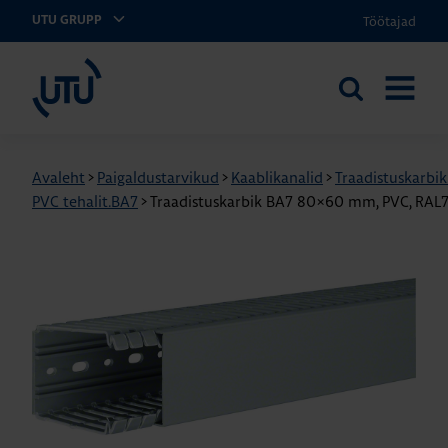
Töötajad
UTU GRUPP
UTU Eesti
Otsi
AVA
saidilt
MENÜÜ
Avaleht
>
Paigaldustarvikud
>
Kaablikanalid
>
Traadistuskarbi
PVC tehalit.BA7
>
Traadistuskarbik BA7 80×60 mm, PVC, RAL