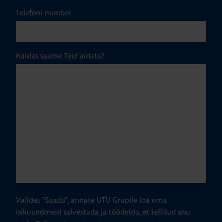
Telefoni number
Kuidas saame Teid aidata?
Valides "Saada", annate UTU Grupile loa oma
isikuandmeid salvestada ja töödelda, et tellitud sisu