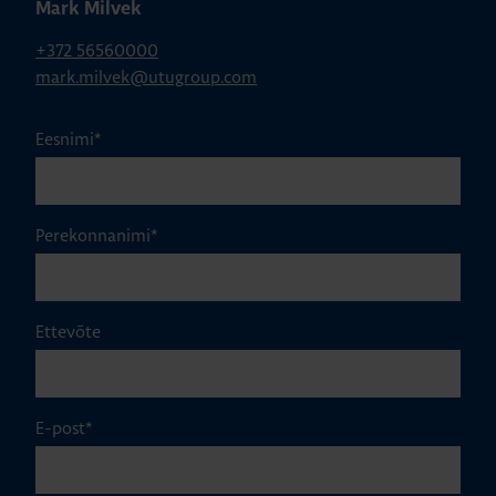
Mark Milvek
+372 56560000
mark.milvek@utugroup.com
Eesnimi
*
Perekonnanimi
*
Ettevõte
E-post
*