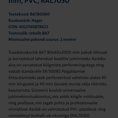
mm, PVC, RAL7030
Tootekood: BA780060
Kaubamärk: Hager
GTIN: 4012740878623
Tootevalik: tehalit.BA7
Minimaalne pakendi suurus: 2 meeter
Traadistuskarbik BA7 80x60x2000 mm pakub tõhusat
ja korrastatud lahendust kaablite juhtimiseks. Karbiku
alus on varustatud külgmiste perforeeringutega ning
vastab standardile EN 50085. Paigaldamise
lihtsustamiseks saab perforeeritud vaheliiste alates 40
mm kõrgusest ja 40 mm laiusest murda välja tööriistu
kasutamata. Süsteemi kuulub universaalne
juhtmekinnituskinnitus, mis sobib kõigile mõõtudele,
ning pealisosa, mis tagab puhta ja professionaalse
viimistluse. Karbik on valmistatud PVC-plastikust ning
viimistletud kivihalli värvitooniga (RAL7030).