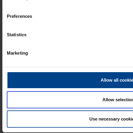
UTU Sweden
Preferences
TOOTED
Paigaldustarvikud
Statistics
Kilbisüsteemid ja -komponendid
Katkematu elektritoide ja võrgu kvaliteet
Elektriautode laadimine
Marketing
Energiasalvestussüsteemid
PRIVAATSUSPOLIITIKA
Allow all cooki
KONTAKTINFO
Allow selectio
Use necessary cooki
© UTU Group
Privaatsuspoliitika