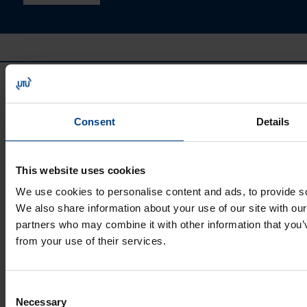
Consent
Details
This website uses cookies
UTU GRUPP
We use cookies to personalise content and ads, to provide soc
UTU Group
We also share information about your use of our site with our
UTU Finland
partners who may combine it with other information that you’v
UTU Automation
from your use of their services.
UTU Estonia
UTU Latvia
UTU Lithuania
Consent
UTU Norway
Necessary
Selection