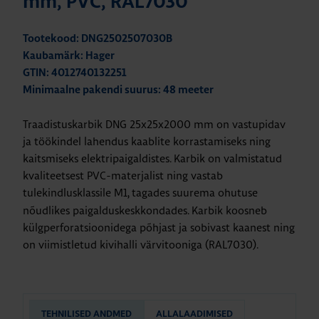
mm, PVC, RAL7030
Tootekood: DNG2502507030B
Kaubamärk: Hager
GTIN: 4012740132251
Minimaalne pakendi suurus: 48 meeter
Traadistuskarbik DNG 25x25x2000 mm on vastupidav
ja töökindel lahendus kaablite korrastamiseks ning
kaitsmiseks elektripaigaldistes. Karbik on valmistatud
kvaliteetsest PVC-materjalist ning vastab
tulekindlusklassile M1,
tagades suurema ohutuse
nõudlikes paigalduskeskkondades. Karbik koosneb
külgperforatsioonidega põhjast ja sobivast kaanest ning
on viimistletud kivihalli värvitooniga (RAL7030).
TEHNILISED ANDMED
ALLALAADIMISED