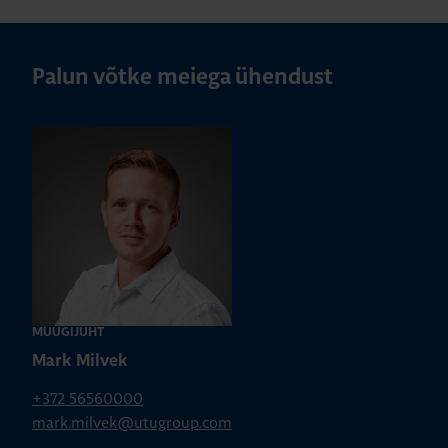
Palun võtke meiega ühendust
MÜÜGIJUHT
Mark Milvek
+372 56560000
mark.milvek@utugroup.com