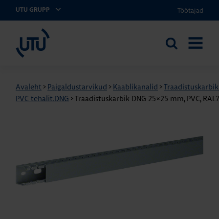
Töötajad
UTU GRUPP
UTU Eesti
Otsi
AVA
saidilt
MENÜÜ
Avaleht
>
Paigaldustarvikud
>
Kaablikanalid
>
Traadistuskarbi
PVC tehalit.DNG
>
Traadistuskarbik DNG 25×25 mm, PVC, RAL