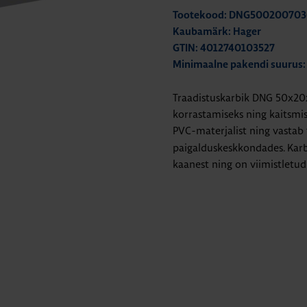
Tootekood: DNG50020070
Kaubamärk: Hager
GTIN: 4012740103527
Minimaalne pakendi suurus:
Traadistuskarbik DNG 50x20
korrastamiseks ning kaitsmis
PVC-materjalist ning vastab 
paigalduskeskkondades. Karb
kaanest ning on viimistletud