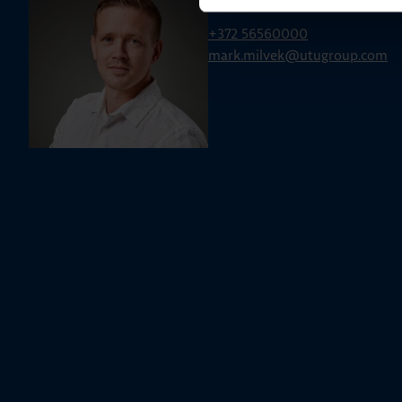
Mark Milvek
+372 56560000
mark.milvek@utugroup.com