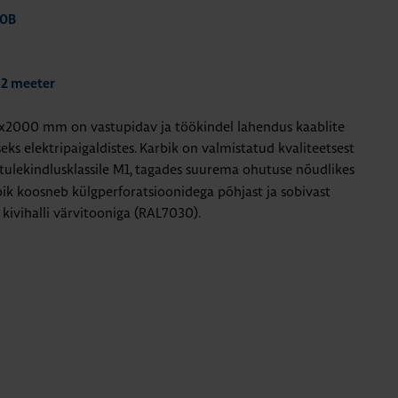
30B
 2 meeter
x2000 mm on vastupidav ja töökindel lahendus kaablite
eks elektripaigaldistes. Karbik on valmistatud kvaliteetsest
tulekindlusklassile M1,
tagades suurema ohutuse nõudlikes
ik koosneb külgperforatsioonidega põhjast ja sobivast
 kivihalli värvitooniga (RAL7030).