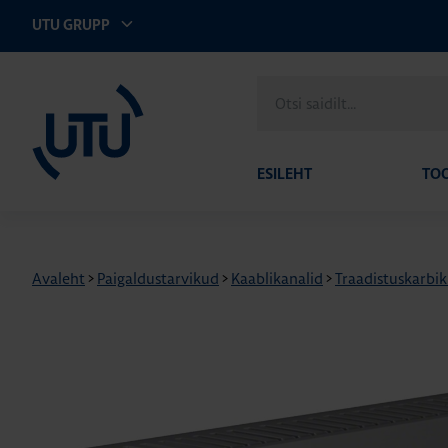
UTU GRUPP
UTU Eesti
Otsi
saidilt
ESILEHT
TO
Avaleht
>
Paigaldustarvikud
>
Kaablikanalid
>
Traadistuskarbi