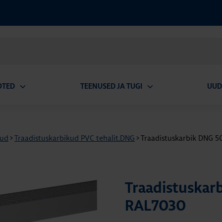
OTED
TEENUSED JA TUGI
UUD
Ava
Ava
alammenüü
alammenüü
kud
>
Traadistuskarbikud PVC tehalit.DNG
>
Traadistuskarbik DNG 
Traadistuska
RAL7030