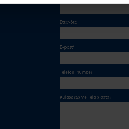
Ettevõte
E-post
*
Telefoni number
Kuidas saame Teid aidata?