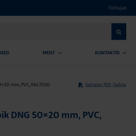
Töötajad
OTSI
ISED
MEIST
KONTAKTID
Ava
Ava
alammenüü
alamm
50×20 mm, PVC, RAL7030
Salvesta PDF-failina
rbik DNG 50×20 mm, PVC,