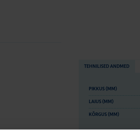
TEHNILISED ANDMED
PIKKUS (MM)
LAIUS (MM)
KÕRGUS (MM)