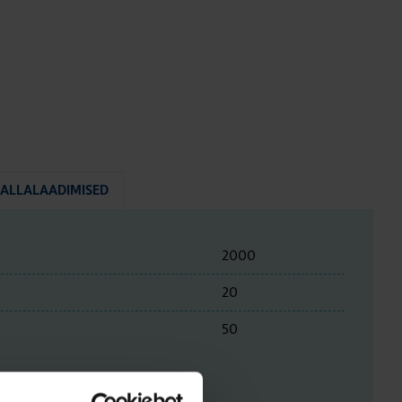
ALLALAADIMISED
2000
20
50