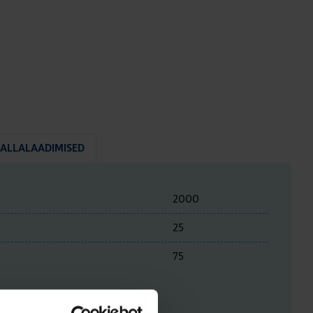
ALLALAADIMISED
2000
25
75