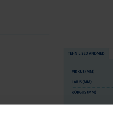
TEHNILISED ANDMED
PIKKUS (MM)
LAIUS (MM)
KÕRGUS (MM)