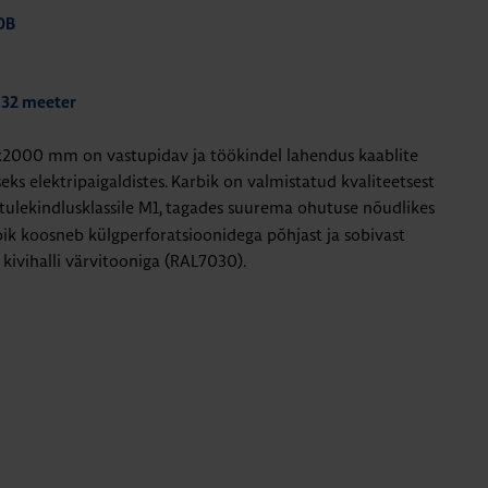
0B
 32 meeter
x2000 mm on vastupidav ja töökindel lahendus kaablite
eks elektripaigaldistes. Karbik on valmistatud kvaliteetsest
tulekindlusklassile M1,
tagades suurema ohutuse nõudlikes
ik koosneb külgperforatsioonidega põhjast ja sobivast
 kivihalli värvitooniga (RAL7030).