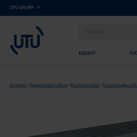
UTU GRUPP
UTU Eesti
Otsi
saidilt
ESILEHT
TO
Avaleht
>
Paigaldustarvikud
>
Kaablikanalid
>
Traadistuskarbi