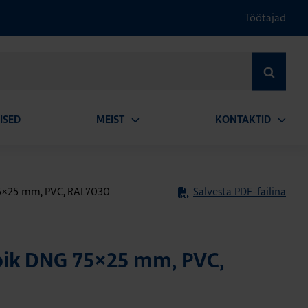
Töötajad
OTSI
ISED
MEIST
KONTAKTID
Ava
Ava
alammenüü
alamm
75×25 mm, PVC, RAL7030
Salvesta PDF-failina
bik DNG 75×25 mm, PVC,