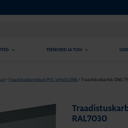
OTED
TEENUSED JA TUGI
UUD
Ava
Ava
alammenüü
alammenüü
kud
>
Traadistuskarbikud PVC tehalit.DNG
>
Traadistuskarbik DNG 
Traadistuskar
RAL7030