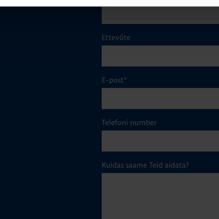
Ettevõte
E-post
*
Telefoni number
Kuidas saame Teid aidata?