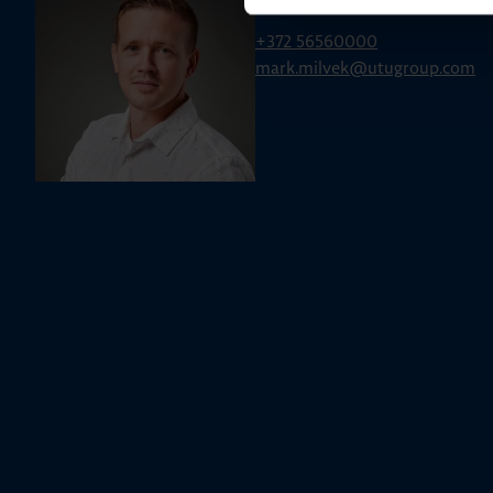
Mark Milvek
+372 56560000
mark.milvek@utugroup.com