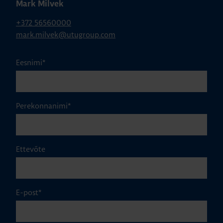
Mark Milvek
+372 56560000
mark.milvek@utugroup.com
Eesnimi
*
Perekonnanimi
*
Ettevõte
E-post
*