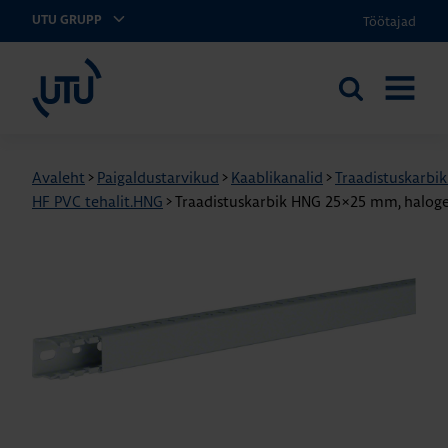
Töötajad
UTU GRUPP
UTU Eesti
Otsi
AVA
saidilt
MENÜÜ
Avaleht
>
Paigaldustarvikud
>
Kaablikanalid
>
Traadistuskarbi
HF PVC tehalit.HNG
>
Traadistuskarbik HNG 25×25 mm, halog