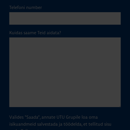
Telefoni number
Kuidas saame Teid aidata?
Valides "Saada", annate UTU Grupile loa oma
isikuandmeid salvestada ja töödelda, et tellitud sisu