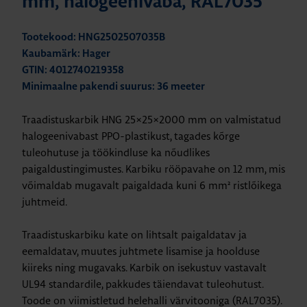
mm, halogeenivaba, RAL7035
Tootekood: HNG2502507035B
Kaubamärk: Hager
GTIN: 4012740219358
Minimaalne pakendi suurus: 36 meeter
Traadistuskarbik HNG 25×25×2000 mm on valmistatud
halogeenivabast PPO-plastikust, tagades kõrge
tuleohutuse ja töökindluse ka nõudlikes
paigaldustingimustes. Karbiku rööpavahe on 12 mm, mis
võimaldab mugavalt paigaldada kuni 6 mm² ristlõikega
juhtmeid.
Traadistuskarbiku kate on lihtsalt paigaldatav ja
eemaldatav, muutes juhtmete lisamise ja hoolduse
kiireks ning mugavaks. Karbik on isekustuv vastavalt
UL94 standardile, pakkudes täiendavat tuleohutust.
Toode
on viimistletud helehalli värvitooniga (RAL7035).