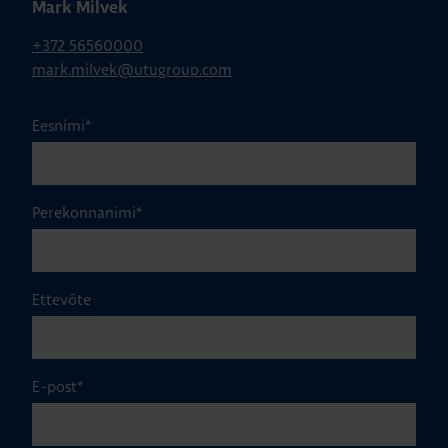
Mark Milvek
+372 56560000
mark.milvek@utugroup.com
Eesnimi
*
Perekonnanimi
*
Ettevõte
E-post
*