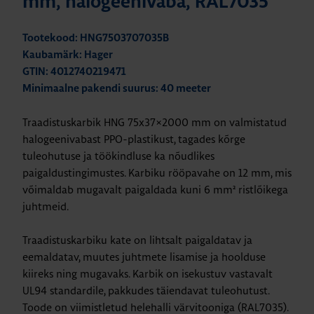
mm, halogeenivaba, RAL7035
Tootekood: HNG7503707035B
Kaubamärk: Hager
GTIN: 4012740219471
Minimaalne pakendi suurus: 40 meeter
Traadistuskarbik HNG 75x37×2000 mm on valmistatud
halogeenivabast PPO-plastikust, tagades kõrge
tuleohutuse ja töökindluse ka nõudlikes
paigaldustingimustes. Karbiku rööpavahe on 12 mm, mis
võimaldab mugavalt paigaldada kuni 6 mm² ristlõikega
juhtmeid.
Traadistuskarbiku kate on lihtsalt paigaldatav ja
eemaldatav, muutes juhtmete lisamise ja hoolduse
kiireks ning mugavaks. Karbik on isekustuv vastavalt
UL94 standardile, pakkudes täiendavat tuleohutust.
Toode on viimistletud helehalli värvitooniga (RAL7035).