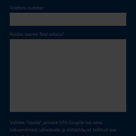
Telefoni number
Kuidas saame Teid aidata?
Valides "Saada", annate UTU Grupile loa oma
isikuandmeid salvestada ja töödelda, et tellitud sisu