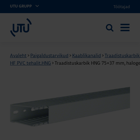
Töötajad
UTU GRUPP
UTU Eesti
Otsi
AVA
saidilt
MENÜÜ
Avaleht
>
Paigaldustarvikud
>
Kaablikanalid
>
Traadistuskarbi
HF PVC tehalit.HNG
>
Traadistuskarbik HNG 75×37 mm, halog