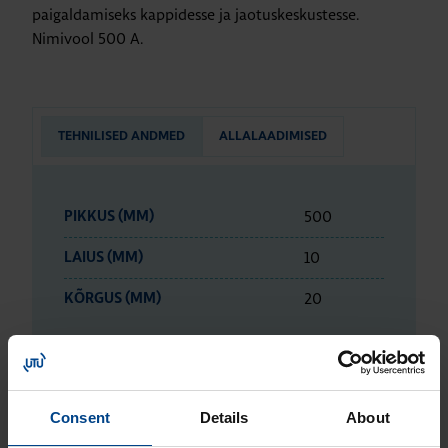
paigaldamiseks kappidesse ja jaotuskeskustesse.
Nimivool 500 A.
TEHNILISED ANDMED
ALLALAADIMISED
500
PIKKUS (MM)
10
LAIUS (MM)
20
KÕRGUS (MM)
ETIM ANDMED
Consent
Details
About