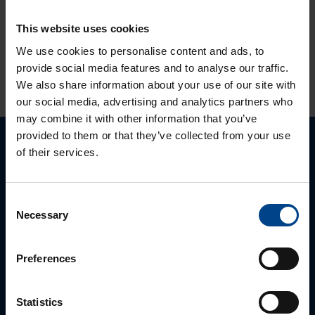
LOGISTIKAANDMED
This website uses cookies
We use cookies to personalise content and ads, to
HINNANGUD JA MÄRGISTUSED
provide social media features and to analyse our traffic.
We also share information about your use of our site with
our social media, advertising and analytics partners who
may combine it with other information that you’ve
provided to them or that they’ve collected from your use
of their services.
Palun võtke meiega ühendust
Consent
Necessary
Selection
Preferences
Statistics