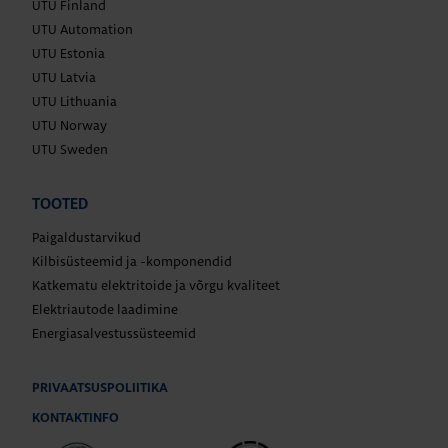
UTU Finland
UTU Automation
UTU Estonia
UTU Latvia
UTU Lithuania
UTU Norway
UTU Sweden
TOOTED
Paigaldustarvikud
Kilbisüsteemid ja -komponendid
Katkematu elektritoide ja võrgu kvaliteet
Elektriautode laadimine
Energiasalvestussüsteemid
PRIVAATSUSPOLIITIKA
KONTAKTINFO