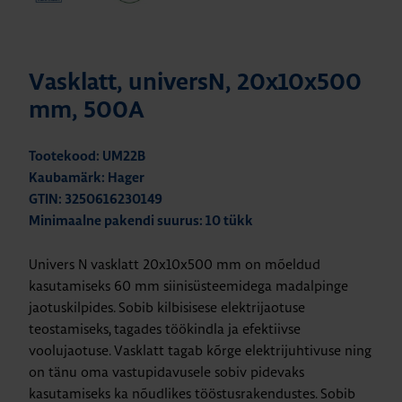
Vasklatt, universN, 20x10x500
mm, 500A
Tootekood: UM22B
Kaubamärk: Hager
GTIN: 3250616230149
Minimaalne pakendi suurus: 10 tükk
Univers N vasklatt 20x10x500 mm on mõeldud
kasutamiseks 60 mm siinisüsteemidega madalpinge
jaotuskilpides. Sobib kilbisisese elektrijaotuse
teostamiseks, tagades töökindla ja efektiivse
voolujaotuse. Vasklatt tagab kõrge elektrijuhtivuse ning
on tänu oma vastupidavusele sobiv pidevaks
kasutamiseks ka nõudlikes tööstusrakendustes. Sobib