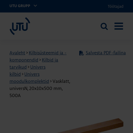
Töötajad
UTU GRUPP
UTU Eesti
Otsi
AVA
saidilt
MENÜÜ
Avaleht
>
Kilbisüsteemid ja -
Salvesta PDF-failina
komponendid
>
Kilbid ja
tarvikud
>
Univers
kilbid
>
Univers
moodulkomplektid
>
Vasklatt,
universN, 20x10x500 mm,
500A