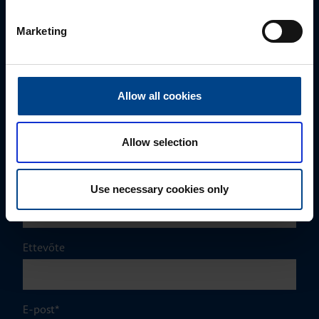
MÜÜGIJUHT
Marketing
Mark Milvek
+372 56560000
mark.milvek@utugroup.com
Allow all cookies
Eesnimi
*
Allow selection
Perekonnanimi
*
Use necessary cookies only
Ettevõte
E-post
*