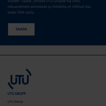
Valides "Saada", annate UTU Grupile loa oma
isikuandmeid salvestada ja töödelda, et tellitud sisu
saaks Teile saata.
UTU GRUPP
UTU Group