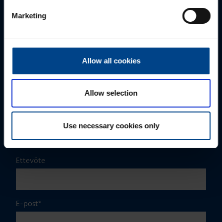
MÜÜGIJUHT
Marketing
Mark Milvek
+372 56560000
mark.milvek@utugroup.com
Allow all cookies
Eesnimi
*
Allow selection
Perekonnanimi
*
Use necessary cookies only
Ettevõte
E-post
*