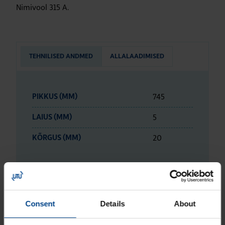
Nimivool 315 A.
TEHNILISED ANDMED
ALLALAADIMISED
745
PIKKUS (MM)
5
LAIUS (MM)
20
KÕRGUS (MM)
ETIM ANDMED
Consent
Details
About
LOGISTIKAANDMED