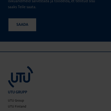
isikuandmeid salvestada ja töödelda, et tellitud sisu
saaks Teile saata.
UTU GRUPP
UTU Group
UTU Finland