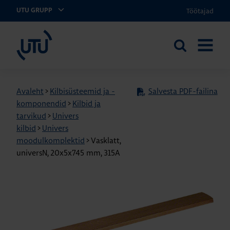
Töötajad
UTU GRUPP
UTU Eesti
Otsi
AVA
saidilt
MENÜÜ
Avaleht
>
Kilbisüsteemid ja -
Salvesta PDF-failina
komponendid
>
Kilbid ja
tarvikud
>
Univers
kilbid
>
Univers
moodulkomplektid
>
Vasklatt,
universN, 20x5x745 mm, 315A