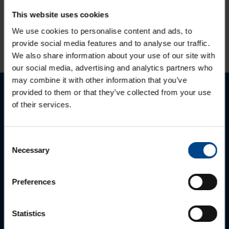
This website uses cookies
HINNANGUD JA MÄRGISTUSED
We use cookies to personalise content and ads, to
provide social media features and to analyse our traffic.
We also share information about your use of our site with
our social media, advertising and analytics partners who
may combine it with other information that you’ve
provided to them or that they’ve collected from your use
Palun võtke meiega ühendust
of their services.
Consent
Necessary
Selection
Preferences
Statistics