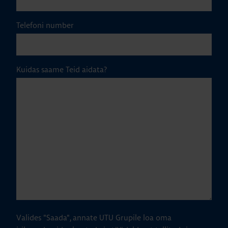
Telefoni number
Kuidas saame Teid aidata?
Valides "Saada", annate UTU Grupile loa oma