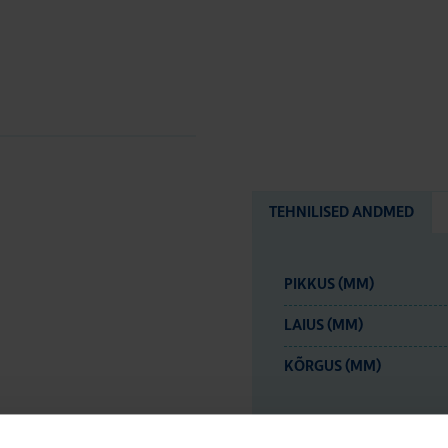
TEHNILISED ANDMED
PIKKUS (MM)
LAIUS (MM)
KÕRGUS (MM)