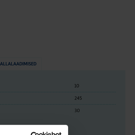
ALLALAADIMISED
10
245
30