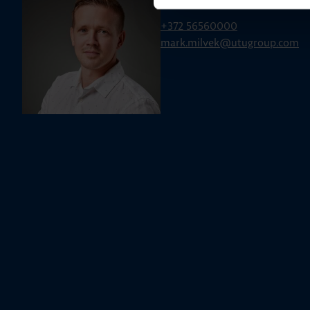
Mark Milvek
+372 56560000
mark.milvek@utugroup.com