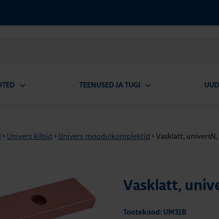
OTED
TEENUSED JA TUGI
UUD
Ava
Ava
alammenüü
alammenüü
d
>
Univers kilbid
>
Univers moodulkomplektid
>
Vasklatt, univers
Vasklatt, uni
Tootekood: UM31B