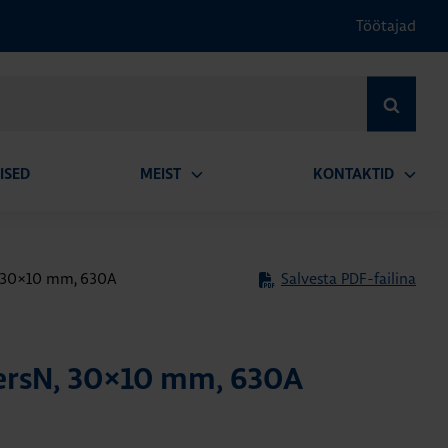
Töötajad
OTSI
ISED
MEIST
KONTAKTID
Ava
Ava
alammenüü
alamm
N, 30×10 mm, 630A
Salvesta PDF-failina
versN, 30×10 mm, 630A