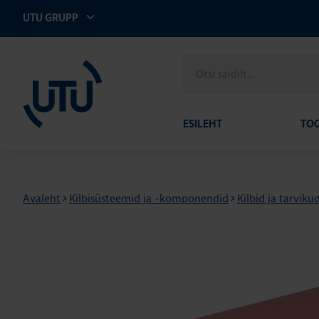
UTU GRUPP
UTU Eesti
Otsi
saidilt
ESILEHT
TO
Avaleht
>
Kilbisüsteemid ja -komponendid
>
Kilbid ja tarviku