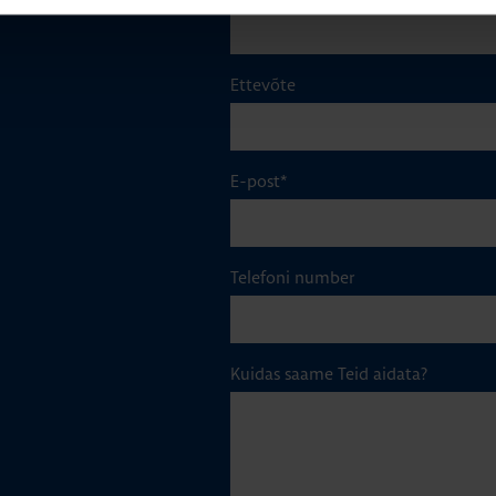
Ettevõte
E-post
*
Telefoni number
Kuidas saame Teid aidata?