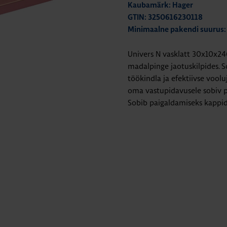
Kaubamärk: Hager
GTIN: 3250616230118
Minimaalne pakendi suurus:
Univers N vasklatt 30x10x
madalpinge jaotuskilpides. So
töökindla ja efektiivse vool
oma vastupidavusele sobiv p
Sobib paigaldamiseks kappide