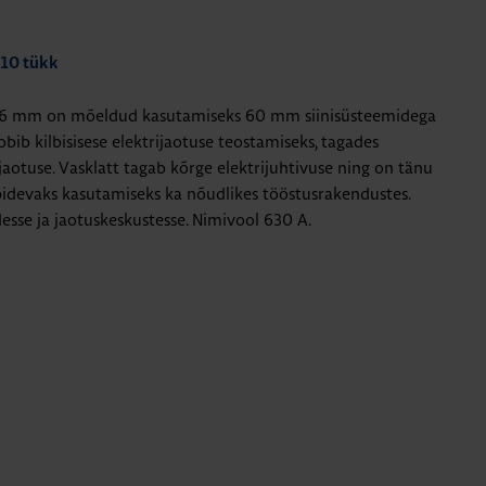
 10 tükk
246 mm on mõeldud kasutamiseks 60 mm siinisüsteemidega
bib kilbisisese elektrijaotuse teostamiseks, tagades
ujaotuse. Vasklatt tagab kõrge elektrijuhtivuse ning on tänu
idevaks kasutamiseks ka nõudlikes tööstusrakendustes.
sse ja jaotuskeskustesse. Nimivool 630 A.