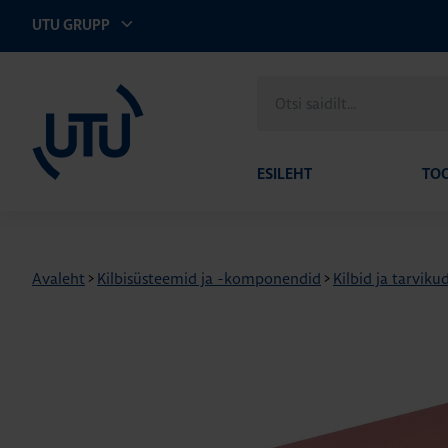
UTU GRUPP
UTU Eesti
Otsi
saidilt
ESILEHT
TO
Avaleht
>
Kilbisüsteemid ja -komponendid
>
Kilbid ja tarviku