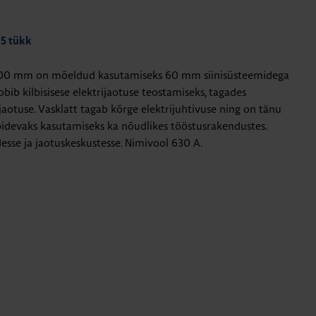
 5 tükk
1500 mm on mõeldud kasutamiseks 60 mm siinisüsteemidega
bib kilbisisese elektrijaotuse teostamiseks, tagades
ujaotuse. Vasklatt tagab kõrge elektrijuhtivuse ning on tänu
idevaks kasutamiseks ka nõudlikes tööstusrakendustes.
sse ja jaotuskeskustesse. Nimivool 630 A.