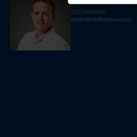
Mark Milvek
+372 56560000
mark.milvek@utugroup.com