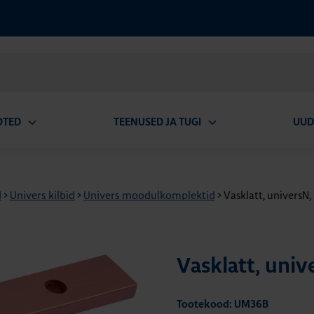
OTED
TEENUSED JA TUGI
UUD
Ava
Ava
alammenüü
alammenüü
d
>
Univers kilbid
>
Univers moodulkomplektid
>
Vasklatt, univers
Vasklatt, uni
Tootekood: UM36B