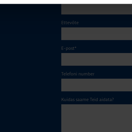
Ettevõte
E-post
*
Telefoni number
Kuidas saame Teid aidata?