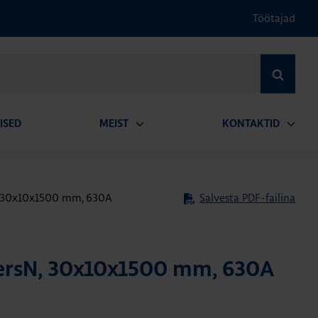
Töötajad
OTSI
ISED
MEIST
KONTAKTID
Ava
Ava
alammenüü
alamm
N, 30x10x1500 mm, 630A
Salvesta PDF-failina
versN, 30x10x1500 mm, 630A