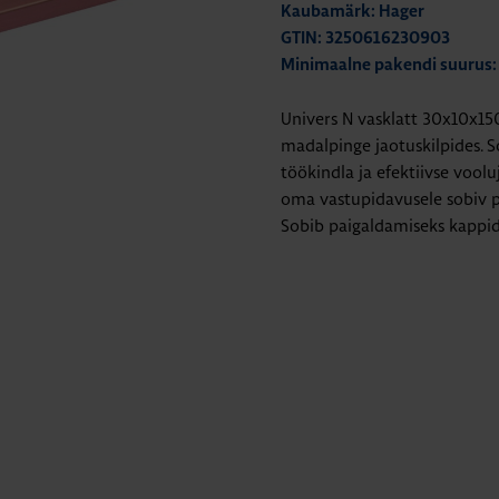
Kaubamärk: Hager
GTIN: 3250616230903
Minimaalne pakendi suurus:
Univers N vasklatt 30x10x
madalpinge jaotuskilpides. So
töökindla ja efektiivse vool
oma vastupidavusele sobiv p
Sobib paigaldamiseks kappide