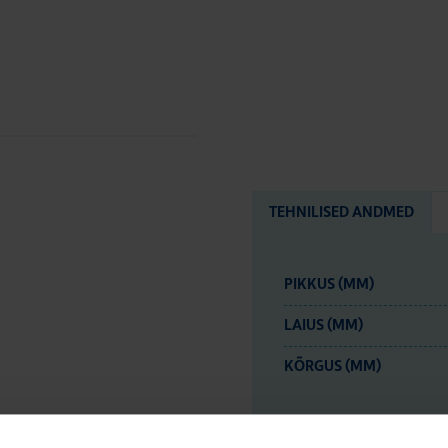
TEHNILISED ANDMED
PIKKUS (MM)
LAIUS (MM)
KÕRGUS (MM)