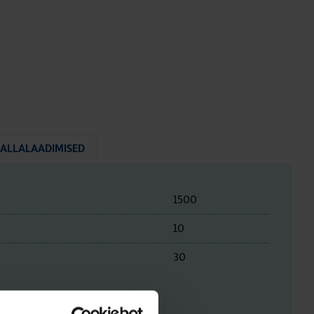
ALLALAADIMISED
1500
10
30