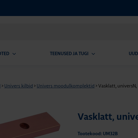
OTED
TEENUSED JA TUGI
UUD
Ava
Ava
alammenüü
alammenüü
d
>
Univers kilbid
>
Univers moodulkomplektid
>
Vasklatt, univers
Vasklatt, uni
Tootekood: UM32B