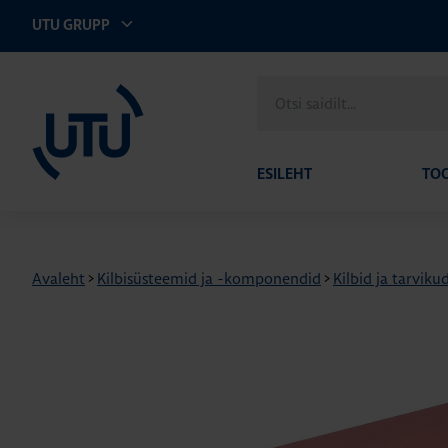
UTU GRUPP
UTU Eesti
Otsi
saidilt
ESILEHT
TO
Avaleht
>
Kilbisüsteemid ja -komponendid
>
Kilbid ja tarviku