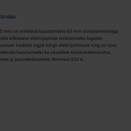
 10 tükk
500 mm on mõeldud kasutamiseks 60 mm siinisüsteemidega
bib kilbisisese elektrijaotuse teostamiseks, tagades
ujaotuse. Vasklatt tagab kõrge elektrijuhtivuse ning on tänu
idevaks kasutamiseks ka nõudlikes tööstusrakendustes.
sse ja jaotuskeskustesse. Nimivool 630 A.