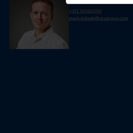
Mark Milvek
+372 56560000
mark.milvek@utugroup.com