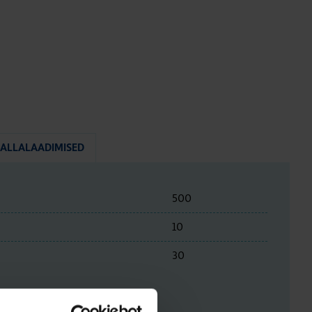
ALLALAADIMISED
500
10
30