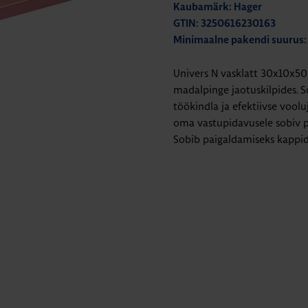
Kaubamärk: Hager
GTIN: 3250616230163
Minimaalne pakendi suurus:
Univers N vasklatt 30x10x
madalpinge jaotuskilpides. So
töökindla ja efektiivse vool
oma vastupidavusele sobiv p
Sobib paigaldamiseks kappide