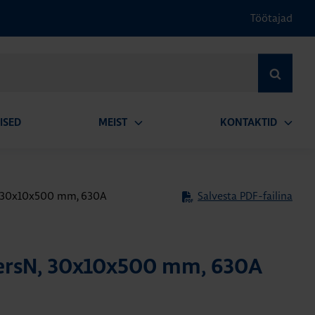
Töötajad
OTSI
ISED
MEIST
KONTAKTID
Ava
Ava
alammenüü
alamm
N, 30x10x500 mm, 630A
Salvesta PDF-failina
versN, 30x10x500 mm, 630A