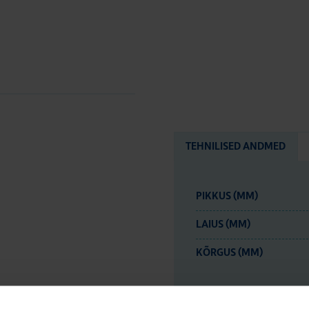
TEHNILISED ANDMED
PIKKUS (MM)
LAIUS (MM)
KÕRGUS (MM)