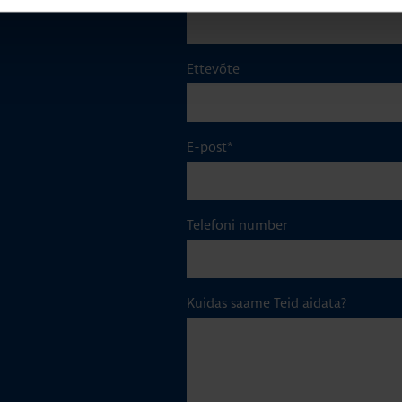
Ettevõte
E-post
*
Telefoni number
Kuidas saame Teid aidata?