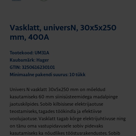
Vasklatt, universN, 30x5x250
mm, 400A
Tootekood: UM31A
Kaubamärk: Hager
GTIN: 3250616230101
Minimaalne pakendi suurus: 10 tükk
Univers N vasklatt 30x5x250 mm on mõeldud
kasutamiseks 60 mm siinisüsteemidega madalpinge
jaotuskilpides. Sobib kilbisisese elektrijaotuse
teostamiseks, tagades töökindla ja efektiivse
voolujaotuse. Vasklatt tagab kõrge elektrijuhtivuse ning
on tänu oma vastupidavusele sobiv pidevaks
kasutamiseks ka nõudlikes tööstusrakendustes. Sobib