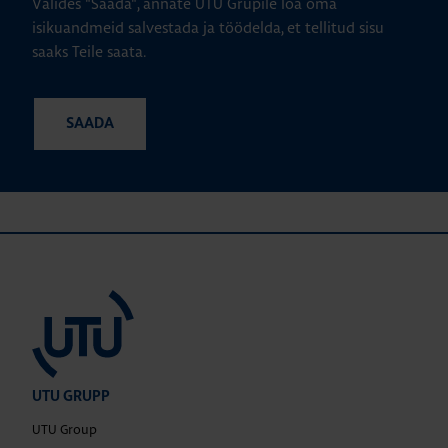
Valides "Saada", annate UTU Grupile loa oma
isikuandmeid salvestada ja töödelda, et tellitud sisu
saaks Teile saata.
UTU GRUPP
UTU Group