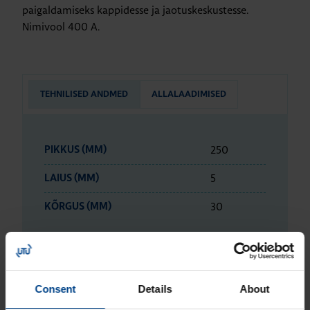
paigaldamiseks kappidesse ja jaotuskeskustesse.
Nimivool 400 A.
TEHNILISED ANDMED
ALLALAADIMISED
250
PIKKUS (MM)
5
LAIUS (MM)
30
KÕRGUS (MM)
ETIM ANDMED
Consent
Details
About