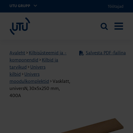
Töötajad
UTU GRUPP
UTU Eesti
Otsi
AVA
saidilt
MENÜÜ
Avaleht
>
Kilbisüsteemid ja -
Salvesta PDF-failina
komponendid
>
Kilbid ja
tarvikud
>
Univers
kilbid
>
Univers
moodulkomplektid
>
Vasklatt,
universN, 30x5x250 mm,
400A