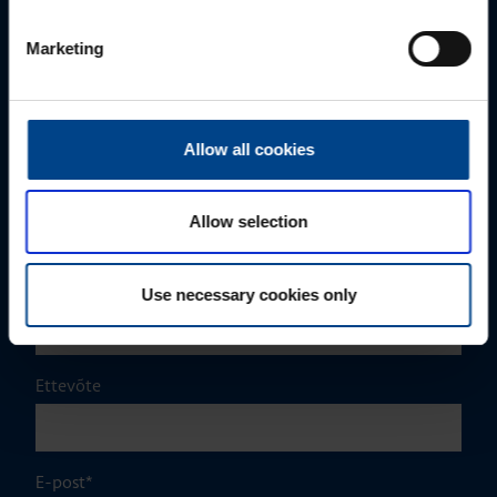
MÜÜGIJUHT
Marketing
Mark Milvek
+372 56560000
mark.milvek@utugroup.com
Allow all cookies
Eesnimi
*
Allow selection
Perekonnanimi
*
Use necessary cookies only
Ettevõte
E-post
*