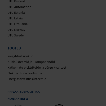
UTU Finland
UTU Automation
UTU Estonia
UTU Latvia
UTU Lithuania
UTU Norway
UTU Sweden
TOOTED
Paigaldustarvikud
Kilbisüsteemid ja -komponendid
Katkematu elektritoide ja võrgu kvaliteet
Elektriautode laadimine
Energiasalvestussüsteemid
PRIVAATSUSPOLIITIKA
KONTAKTINFO