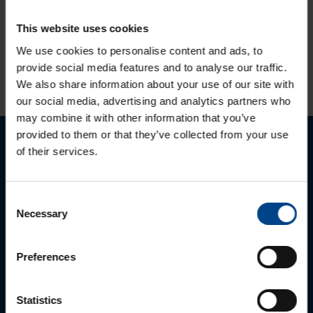
LOGISTIKAANDMED
This website uses cookies
We use cookies to personalise content and ads, to
HINNANGUD JA MÄRGISTUSED
provide social media features and to analyse our traffic.
We also share information about your use of our site with
our social media, advertising and analytics partners who
may combine it with other information that you’ve
provided to them or that they’ve collected from your use
of their services.
Palun võtke meiega ühendust
Consent
Necessary
Selection
Preferences
Statistics