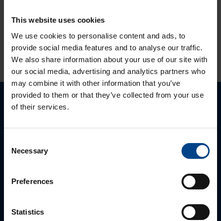
LOGISTIKAANDMED
This website uses cookies
We use cookies to personalise content and ads, to
HINNANGUD JA MÄRGISTUSED
provide social media features and to analyse our traffic.
We also share information about your use of our site with
our social media, advertising and analytics partners who
may combine it with other information that you’ve
provided to them or that they’ve collected from your use
of their services.
Palun võtke meiega ühendust
Consent
Necessary
Selection
Preferences
Statistics