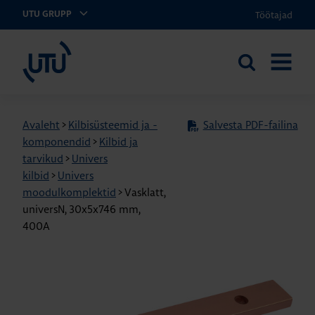
Töötajad
UTU GRUPP
UTU Eesti
Otsi
AVA
saidilt
MENÜÜ
Avaleht
>
Kilbisüsteemid ja -
Salvesta PDF-failina
komponendid
>
Kilbid ja
tarvikud
>
Univers
kilbid
>
Univers
moodulkomplektid
>
Vasklatt,
universN, 30x5x746 mm,
400A