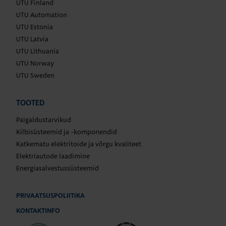
UTU Finland
UTU Automation
UTU Estonia
UTU Latvia
UTU Lithuania
UTU Norway
UTU Sweden
TOOTED
Paigaldustarvikud
Kilbisüsteemid ja -komponendid
Katkematu elektritoide ja võrgu kvaliteet
Elektriautode laadimine
Energiasalvestussüsteemid
PRIVAATSUSPOLIITIKA
KONTAKTINFO