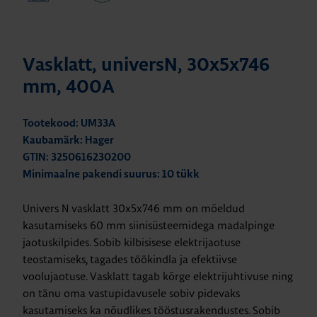
Vasklatt, universN, 30x5x746
mm, 400A
Tootekood: UM33A
Kaubamärk: Hager
GTIN: 3250616230200
Minimaalne pakendi suurus: 10 tükk
Univers N vasklatt 30x5x746 mm on mõeldud
kasutamiseks 60 mm siinisüsteemidega madalpinge
jaotuskilpides. Sobib kilbisisese elektrijaotuse
teostamiseks, tagades töökindla ja efektiivse
voolujaotuse. Vasklatt tagab kõrge elektrijuhtivuse ning
on tänu oma vastupidavusele sobiv pidevaks
kasutamiseks ka nõudlikes tööstusrakendustes. Sobib