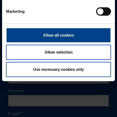
MÜÜGIJUHT
Marketing
Mark Milvek
+372 56560000
mark.milvek@utugroup.com
Allow all cookies
Eesnimi
*
Allow selection
Perekonnanimi
*
Use necessary cookies only
Ettevõte
E-post
*