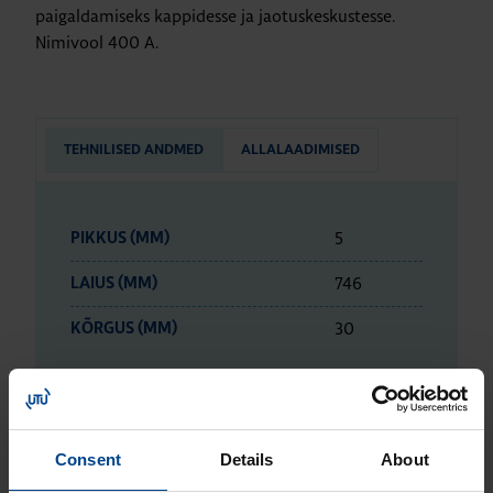
paigaldamiseks kappidesse ja jaotuskeskustesse.
Nimivool 400 A.
TEHNILISED ANDMED
ALLALAADIMISED
5
PIKKUS (MM)
746
LAIUS (MM)
30
KÕRGUS (MM)
ETIM ANDMED
Consent
Details
About