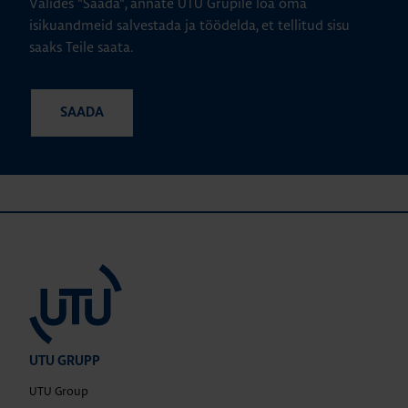
Valides "Saada", annate UTU Grupile loa oma
isikuandmeid salvestada ja töödelda, et tellitud sisu
saaks Teile saata.
UTU GRUPP
UTU Group