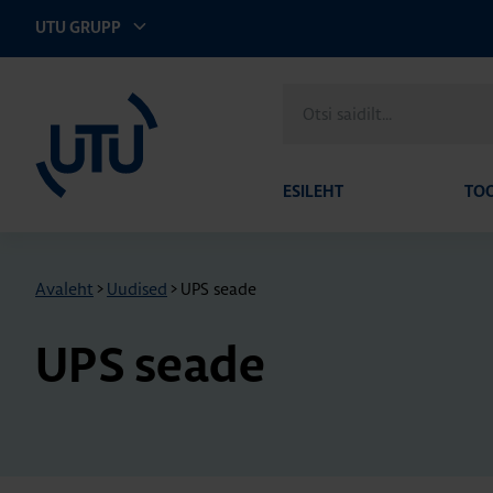
UTU GRUPP
UTU Eesti
Otsi
saidilt
ESILEHT
TO
Avaleht
>
Uudised
>
UPS seade
UPS seade