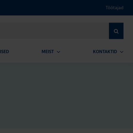
Töötajad
OTSI
ISED
MEIST
KONTAKTID
Ava
Ava
alammenüü
alamm