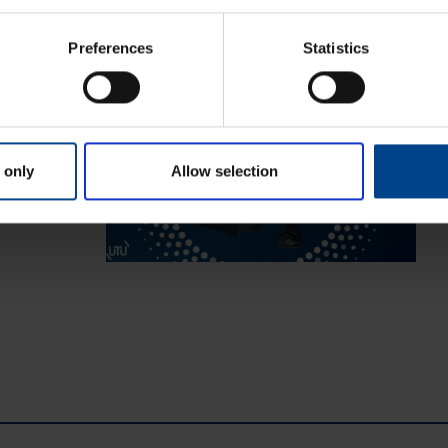
Preferences
Statistics
isaeg: 4 min
ab sinu äri
 only
Allow selection