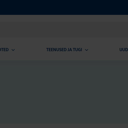
OTED
TEENUSED JA TUGI
UUD
Ava
Ava
alammenüü
alammenüü