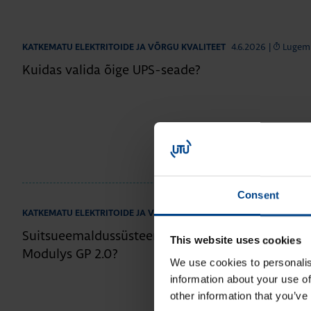
4.6.2026
|
Lugemi
KATKEMATU ELEKTRITOIDE JA VÕRGU KVALITEET
Kuidas valida õige UPS-seade?
Consent
20.4.2026
|
Luge
KATKEMATU ELEKTRITOIDE JA VÕRGU KVALITEET
Suitsueemaldussüsteemi UPS: miks valida Socom
This website uses cookies
Modulys GP 2.0?
We use cookies to personalis
information about your use of
other information that you’ve