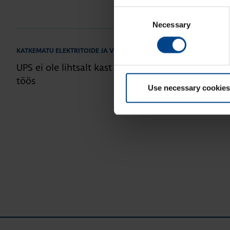
Consent
Necessary
Selection
22.1.2026
|
Lugem
KATKEMATU ELEKTRITOIDE JA VÕRGU KVALITEET
UPS ei ole lihtsalt kast nurgas – miks hooldus hoi
töös
Use necessary cookies