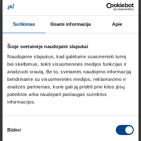
FRER SplitX serijos
išardomi srovės
transformatoriai –
profesionalų
Sutikimas
Išsami informacija
Apie
pasirinkimas
Šioje svetainėje naudojami slapukai
Naudojame slapukus, kad galėtume suasmeninti turinį
PRAMONĖS AUTOMATIKA
bei skelbimus, teikti visuomeninės medijos funkcijas ir
SKYDŲ SISTEMOS IR
analizuoti srautą. Be to, svetainės naudojimo informaciją
KOMPONENTAI
5.6.2025
bendriname su visuomeninės medijos, reklamavimo ir
Skaitymo laikas: 2 min
analizės partneriais, kurie gali ją pridėti prie kitos jūsų
pateiktos arba naudojant paslaugas surinktos
KATKO KL gnybtai
sertifikuoti pagal
informacijos.
naująjį IEC standartą
Sutikimo
Būtini
pasirinkimas