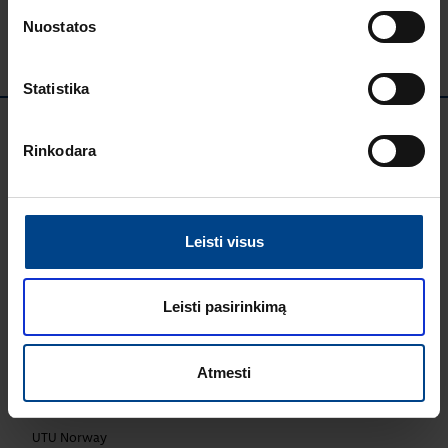
Nuostatos
Statistika
Rinkodara
Leisti visus
UTU GRUPĖ
UTU Group
Leisti pasirinkimą
UTU Finland
UTU Automation
UTU Estonia
Atmesti
UTU Latvia
UTU Lithuania
UTU Norway