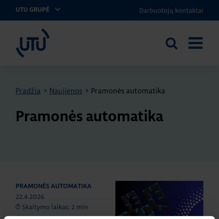
Darbuotojų kontaktai
UTU GRUPĖ
UTU Lithuania
Ieškoti
ATIDARY
svetainėje
MENIU
Pradžia
>
Naujienos
>
Pramonės automatika
Pramonės automatika
PRAMONĖS AUTOMATIKA
22.4.2026
Skaitymo laikas: 2 min