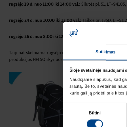
Šilutės pl. 51, LT-94105
rugsėjo 19 d. nuo 11:00 iki 14:00 val.:
Taikos pr. 135D, LT-51
rugsėjo 24 d. nuo 10:00 iki 13:00 val.:
Vilkpėdės g. 4, LT-03151
rugsėjo 26 d. nuo 8:00 iki 12:00 val.:
Sutikimas
Taip pat skelbiama rugsėjo mėnesio akcija! Dovanos rugsėj
produkcijos HELSO skyriuose!
Šioje svetainėje naudojami 
Naudojame slapukus, kad galė
srautą. Be to, svetainės nau
kurie gali ją pridėti prie kit
Sutikimo
Būtini
pasirinkimas