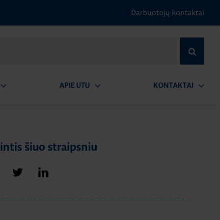
Darbuotojų kontaktai
IEŠKOTI
APIE UTU
KONTAKTAI
tidaryti
Atidaryti
Atidary
submeniu
submeniu
submen
intis šiuo straipsniu
alintis „Facebook"
Dalintis „Twitter"
Dalintis „LinkedIn"