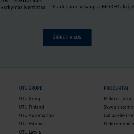
ros ir elektroninės
Pradedame vasarą su BERKER akcija
 tvarkymas įvertintas
ŽIŪRĖTI VISUS
UTU GRUPĖ
PRODUKTAI
UTU Group
Elektros instal
UTU Finland
Skydų sistemo
UTU Automation
Galios elektron
UTU Estonia
Elektromobilio
UTU Latvia