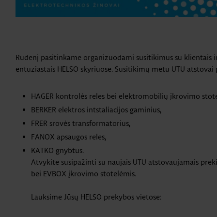
Rudenį pasitinkame organizuodami susitikimus su klientais i
entuziastais HELSO skyriuose. Susitikimų metu UTU atstovai p
HAGER kontrolės reles bei elektromobilių įkrovimo stote
BERKER elektros intstaliacijos gaminius,
FRER srovės transformatorius,
FANOX apsaugos reles,
KATKO gnybtus.
Atvykite susipažinti su naujais UTU atstovaujamais preki
bei EVBOX įkrovimo stotelėmis.
Lauksime Jūsų HELSO prekybos vietose: