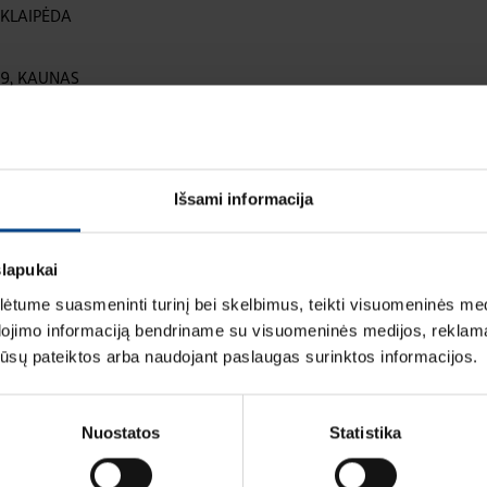
, KLAIPĖDA
129, KAUNAS
, VILNIUS
Išsami informacija
o mėnesį už didžiausią sumą pirkusiems HAGER
slapukai
tume suasmeninti turinį bei skelbimus, teikti visuomeninės medij
dojimo informaciją bendriname su visuomeninės medijos, reklamav
os jūsų pateiktos arba naudojant paslaugas surinktos informacijos.
Nuostatos
Statistika