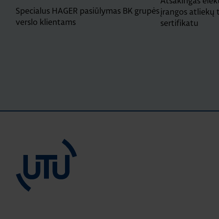
Atsakingas elekt
Specialus HAGER pasiūlymas BK grupės
įrangos atliekų
verslo klientams
sertifikatu