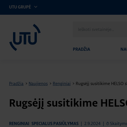
UTU GRUPĖ
UTU Lithuania
Ieškoti
svetainėje
PRADŽIA
NA
Pradžia
>
Naujienos
>
Renginiai
>
Rugsėjį susitikime HELSO s
Rugsėjį susitikime HELS
|
2.9.2024
|
Skaitymo
RENGINIAI
SPECIALUS PASIŪLYMAS