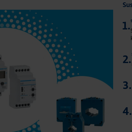
Sus
1.
2.
3.
4.