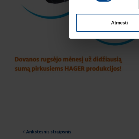
Atmesti
Ankstesnis straipsnis