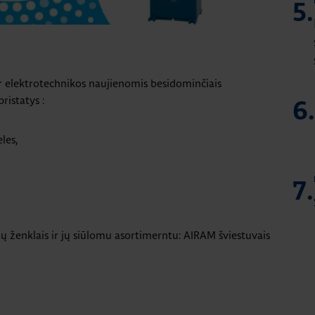
5.
r elektrotechnikos naujienomis besidominčiais
ristatys :
6.
les,
7.
ų ženklais ir jų siūlomu asortimerntu: AIRAM šviestuvais