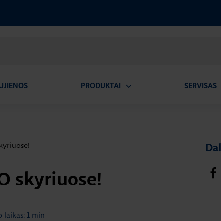
UJIENOS
PRODUKTAI
SERVISAS
Atidaryti
A
submeniu
kyriuose!
Dal
D
O skyriuose!
 laikas: 1 min