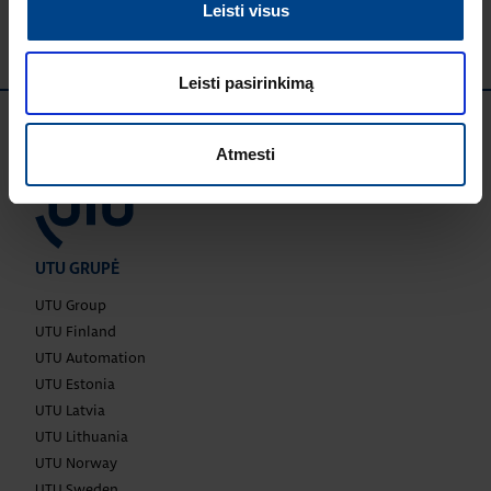
Leisti visus
Leisti pasirinkimą
Atmesti
UTU GRUPĖ
UTU Group
UTU Finland
UTU Automation
UTU Estonia
UTU Latvia
UTU Lithuania
UTU Norway
UTU Sweden