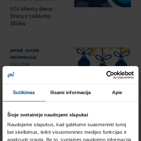
UTU klientų diena:
žinios ir taiklumo
iššūkis
ĮMONĖ
SVARBI
INFORMACIJA
11.12.2024
Skaitymo laikas: 0 min
Darbo laikas šventiniu
laikotarpiu
Sutikimas
Išsami informacija
Apie
Šioje svetainėje naudojami slapukai
SKYDŲ SISTEMOS IR
KOMPONENTAI
SVARBI
Naudojame slapukus, kad galėtume suasmeninti turinį
INFORMACIJA
bei skelbimus, teikti visuomeninės medijos funkcijas ir
2.1.2024
analizuoti srautą. Be to, svetainės naudojimo informaciją