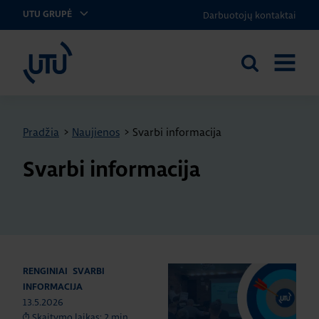
Darbuotojų kontaktai
UTU GRUPĖ
UTU Lithuania
Ieškoti
ATIDARY
svetainėje
MENIU
Pradžia
>
Naujienos
>
Svarbi informacija
Svarbi informacija
RENGINIAI
SVARBI
INFORMACIJA
13.5.2026
Skaitymo laikas: 2 min