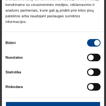
Skaitymo laikas: 3 min
bendriname su visuomeninės medijos, reklamavimo ir
Srovės transformatorių
analizės partneriais, kurie gali ją pridėti prie kitos jūsų
serija TAC010 įtraukta į
pateiktos arba naudojant paslaugas surinktos
Lietuvos metrologijos
informacijos.
registrą
Sutikimo
Būtini
pasirinkimas
SVARBI INFORMACIJA
27.12.2023
Skaitymo laikas: 1 min
Nuostatos
Nutraukiamas
domovea#1
Statistika
programinės įrangos
palaikymas
Rinkodara