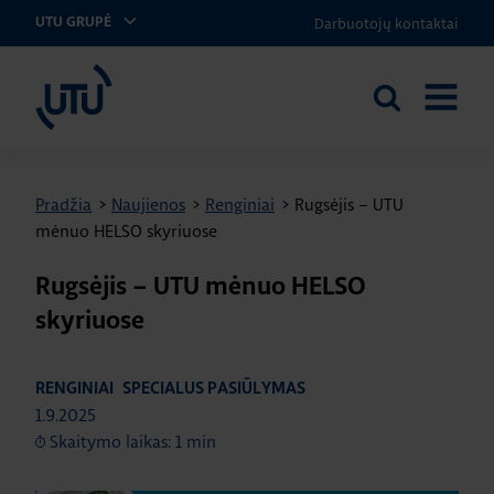
Darbuotojų kontaktai
UTU GRUPĖ
UTU Lithuania
Ieškoti
ATIDARY
svetainėje
MENIU
Pradžia
>
Naujienos
>
Renginiai
>
Rugsėjis – UTU
mėnuo HELSO skyriuose
Rugsėjis – UTU mėnuo HELSO
skyriuose
RENGINIAI
SPECIALUS PASIŪLYMAS
1.9.2025
Skaitymo laikas: 1 min