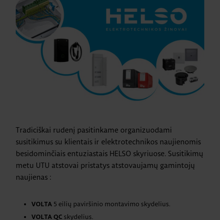
Tradiciškai rudenį pasitinkame organizuodami
susitikimus su klientais ir elektrotechnikos naujienomis
besidominčiais entuziastais HELSO skyriuose. Susitikimų
metu UTU atstovai pristatys atstovaujamų gamintojų
naujienas :
5 eilių paviršinio montavimo skydelius.
VOLTA
skydelius.
VOLTA QC