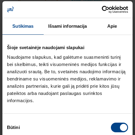
Sutikimas
Išsami informacija
Apie
Ankstesnis straipsnis
Kitas straipsnis
Šioje svetainėje naudojami slapukai
Naudojame slapukus, kad galėtume suasmeninti turinį
Dalintis šiuo straipsniu
bei skelbimus, teikti visuomeninės medijos funkcijas ir
Dalintis „Facebook"
Dalintis „Twitter"
Dalintis „LinkedIn"
analizuoti srautą. Be to, svetainės naudojimo informaciją
bendriname su visuomeninės medijos, reklamavimo ir
analizės partneriais, kurie gali ją pridėti prie kitos jūsų
pateiktos arba naudojant paslaugas surinktos
informacijos.
Susiję straipsniai
3.8.2026
SPECIALUS PASIŪLYMAS
Sutikimo
1.
Būtini
Specialus HAGER pasiūlymas BK grupės verslo
pasirinkimas