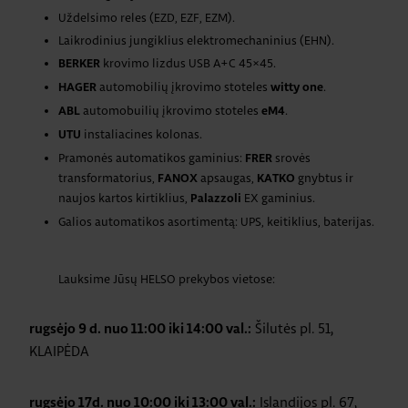
Uždelsimo reles (EZD, EZF, EZM).
Laikrodinius jungiklius elektromechaninius (EHN).
krovimo lizdus USB A+C 45×45.
BERKER
automobilių įkrovimo stoteles
.
HAGER
witty one
automobuilių įkrovimo stoteles
.
ABL
eM4
instaliacines kolonas.
UTU
Pramonės automatikos gaminius:
srovės
FRER
transformatorius,
apsaugas,
gnybtus ir
FANOX
KATKO
naujos kartos kirtiklius,
EX gaminius.
Palazzoli
Galios automatikos asortimentą: UPS, keitiklius, baterijas.
Lauksime Jūsų HELSO prekybos vietose:
Šilutės pl. 51,
rugsėjo 9 d. nuo 11:00 iki 14:00 val.:
KLAIPĖDA
Islandijos pl. 67,
rugsėjo 17d. nuo 10:00 iki 13:00 val.: