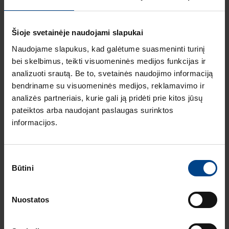
Produkto kodas:
100000763
Šioje svetainėje naudojami slapukai
Wallbox eM4 Single
Naudojame slapukus, kad galėtume suasmeninti turinį
(controller) su 22
bei skelbimus, teikti visuomeninės medijos funkcijas ir
kW įkrovimo lizdu
analizuoti srautą. Be to, svetainės naudojimo informaciją
Produkto kodas:
bendriname su visuomeninės medijos, reklamavimo ir
100000764
analizės partneriais, kurie gali ją pridėti prie kitos jūsų
Wallbox eM4 Single
pateiktos arba naudojant paslaugas surinktos
(extender) su 22
informacijos.
kW įkrovimo lizdu
Produkto kodas:
100000765
Sutikimo
Būtini
pasirinkimas
Nuostatos