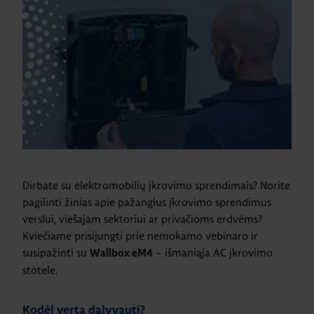
Dirbate su elektromobilių įkrovimo sprendimais? Norite
pagilinti žinias apie pažangius įkrovimo sprendimus
verslui, viešajam sektoriui ar privačioms erdvėms?
Kviečiame prisijungti prie nemokamo vebinaro ir
susipažinti su
– išmaniąja AC įkrovimo
Wallbox eM4
stotele.
Kodėl verta dalyvauti?