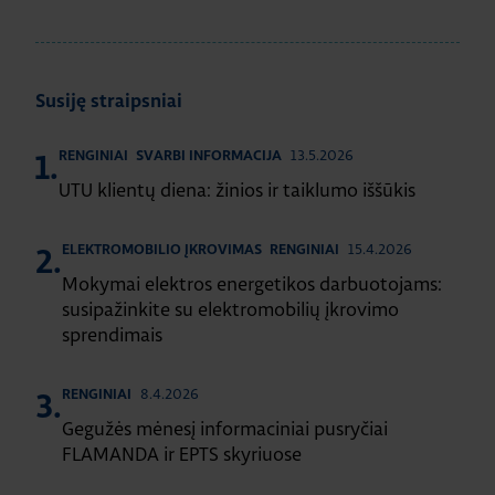
Susiję straipsniai
13.5.2026
RENGINIAI
SVARBI INFORMACIJA
1.
UTU klientų diena: žinios ir taiklumo iššūkis
15.4.2026
ELEKTROMOBILIO ĮKROVIMAS
RENGINIAI
2.
Mokymai elektros energetikos darbuotojams:
susipažinkite su elektromobilių įkrovimo
sprendimais
8.4.2026
RENGINIAI
3.
Gegužės mėnesį informaciniai pusryčiai
FLAMANDA ir EPTS skyriuose