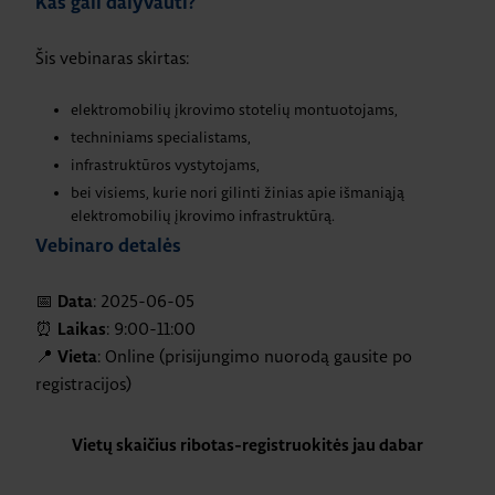
Kas gali dalyvauti?
Šis vebinaras skirtas:
elektromobilių įkrovimo stotelių montuotojams,
techniniams specialistams,
infrastruktūros vystytojams,
bei visiems, kurie nori gilinti žinias apie išmaniąją
elektromobilių įkrovimo infrastruktūrą.
Vebinaro detalės
📅
: 2025-06-05
Data
⏰
: 9:00-11:00
Laikas
📍
: Online (prisijungimo nuorodą gausite po
Vieta
registracijos)
Vietų skaičius ribotas-registruokitės jau dabar