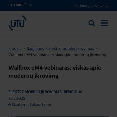
Darbuotojų kontaktai
UTU GRUPĖ
UTU Lithuania
Ieškoti
ATIDARY
svetainėje
MENIU
Pradžia
>
Naujienos
>
Elektromobilio įkrovimas
>
Wallbox eM4 vebinaras: viskas apie modernų įkrovimą
Wallbox eM4 vebinaras: viskas apie
modernų įkrovimą
ELEKTROMOBILIO ĮKROVIMAS
RENGINIAI
22.5.2025
Skaitymo laikas: 1 min