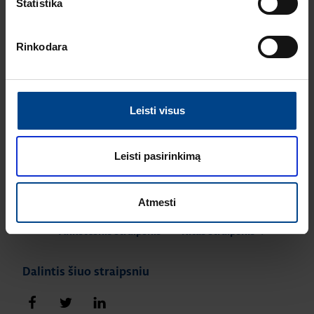
Statistika
Rinkodara
Sužinokite daugiau apie eM4 įkrovimo stoteles
Leisti visus
SKAITYTI
Leisti pasirinkimą
Atmesti
Ankstesnis straipsnis
Kitas straipsnis
Dalintis šiuo straipsniu
Dalintis „Facebook"
Dalintis „Twitter"
Dalintis „LinkedIn"