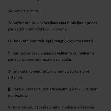
Šio vebinaro metu:
🔧 Sužinosite, kokios
Wallbox eM4 funkcijos ir priedai
padės užtikrinti efektyvų įkrovimą;
⚙️ Išmoksite, kaip
;
teisingai įrengti įkrovimo stotelę
🔌 Susipažinsite su
,
energijos valdymo galimybėmis
padedančiomis optimizuoti sąnaudas;
🌐 Išmoksite konfigūruoti ir prijungti stotelę prie
sistemos;
🖥 Praktikuositės naudotis
įrankiu valdymui
Webadmin
ir priežiūrai;
🎯 Po mokymų gebėsite greitai, tiksliai ir efektyviai