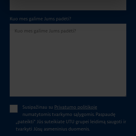
Kuo mes galime Jums padėti?
Susipažinau su
Privatumo politikoje
numatytomis tvarkymo sąlygomis.
Paspaudę
„pateikti" Jūs suteikiate UTU grupei leidimą saugoti ir
tvarkyti Jūsų asmeninius duomenis.