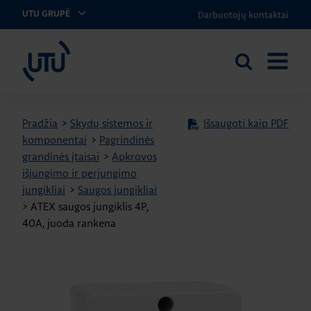
Darbuotojų kontaktai
UTU GRUPĖ
UTU Lithuania
Ieškoti
ATIDARY
svetainėje
MENIU
Pradžia
>
Skydų sistemos ir
Išsaugoti kaip PDF
komponentai
>
Pagrindinės
grandinės įtaisai
>
Apkrovos
išjungimo ir perjungimo
jungikliai
>
Saugos jungikliai
>
ATEX saugos jungiklis 4P,
40A, juoda rankena