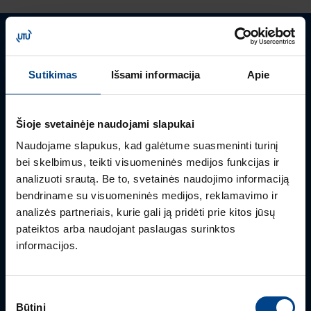
Turite klausimų? Susisiekite
Sutikimas
Išsami informacija
Apie
Mielai atsakysime į Jums aktualius klausimus.
Šioje svetainėje naudojami slapukai
Naudojame slapukus, kad galėtume suasmeninti turinį
bei skelbimus, teikti visuomeninės medijos funkcijas ir
analizuoti srautą. Be to, svetainės naudojimo informaciją
bendriname su visuomeninės medijos, reklamavimo ir
analizės partneriais, kurie gali ją pridėti prie kitos jūsų
pateiktos arba naudojant paslaugas surinktos
informacijos.
PRODUKTO VADOVAS
Rimvydas Biekša
Sutikimo
+370 603 23732
Būtini
pasirinkimas