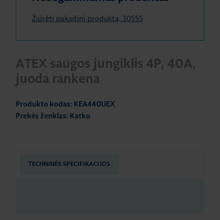
Žiūrėti pakaitinį produktą: 30555
ATEX saugos jungiklis 4P, 40A,
juoda rankena
Produkto kodas: KEA440UEX
Prekės ženklas: Katko
TECHNINĖS SPECIFIKACIJOS