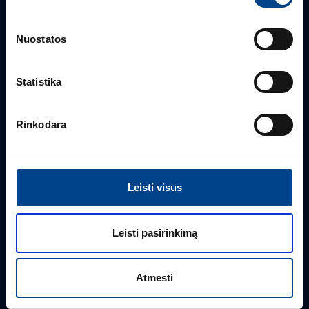
rimvydas.bieksa@utugroup.com
Nuostatos
Vardas
*
Statistika
Pavardė
*
Rinkodara
Įmonė
Leisti visus
El. paštas
*
Leisti pasirinkimą
Atmesti
Telefono numeris