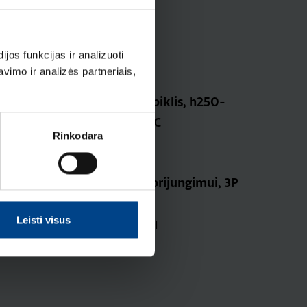
os funkcijas ir analizuoti
imo ir analizės partneriais,
Nepriklausomas atkabiklis, h250-
h1000, 200-240V, DC
Rinkodara
Produkto kodas: HXC004H
Gnybtai x630, Cu/Al prijungimui, 3P
2x 35-120mm²
Leisti visus
Produkto kodas: HYW007H