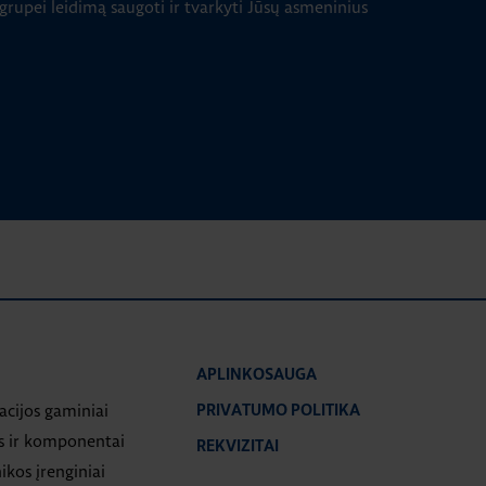
 grupei leidimą saugoti ir tvarkyti Jūsų asmeninius
APLINKOSAUGA
iacijos gaminiai
PRIVATUMO POLITIKA
s ir komponentai
REKVIZITAI
ikos įrenginiai