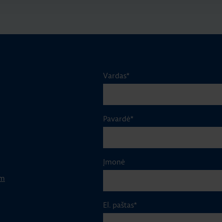
Vardas
*
Pavardė
*
Įmonė
om
El. paštas
*