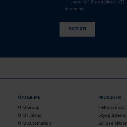
„pateikti" Jūs suteikiate UTU
duomenis.
UTU GRUPĖ
PRODUKTAI
UTU Group
Elektros instal
UTU Finland
Skydų sistemo
UTU Automation
Galios elektron