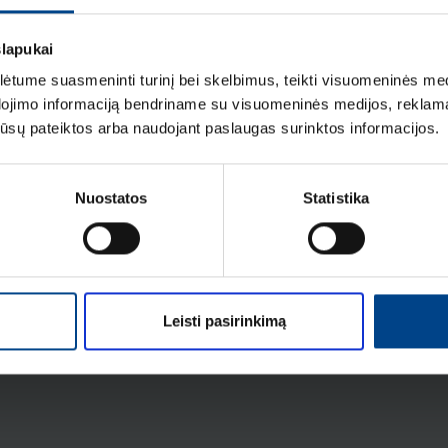
slapukai
tume suasmeninti turinį bei skelbimus, teikti visuomeninės medij
dojimo informaciją bendriname su visuomeninės medijos, reklamav
os jūsų pateiktos arba naudojant paslaugas surinktos informacijos.
Užraktas skirtas x160-x250
Produkto kodas: HXA039H
Nuostatos
Statistika
Tarpfazinis barjeras x630/P630
3/4P
Leisti pasirinkimą
Produkto kodas: HYW019H