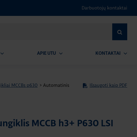
Darbuotojų kontaktai
IEŠKOTI
APIE UTU
KONTAKTAI
tidaryti
Atidaryti
Atidary
submeniu
submeniu
submen
ikliai MCCBs p630
>
Automatinis
Išsaugoti kaip PDF
ungiklis MCCB h3+ P630 LSI