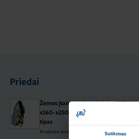
Priedai
Žemos įtampos signalinis kontaktas,
x160-x250, 1NA+1NU, 125V, AC
tipas
Produkto kodas: HXA026H
Sutikimas