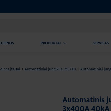
UJIENOS
PRODUKTAI
SERVISAS
Atidaryti
A
submeniu
dinės įtaisai
>
Automatiniai jungikliai MCCBs
>
Automatiniai jung
Automatinis j
3x400A 40kA