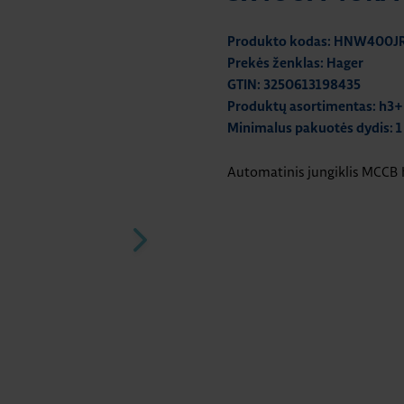
Produkto kodas: HNW400J
Prekės ženklas: Hager
GTIN: 3250613198435
Produktų asortimentas: h3+
Minimalus pakuotės dydis: 1
Automatinis jungiklis MCCB