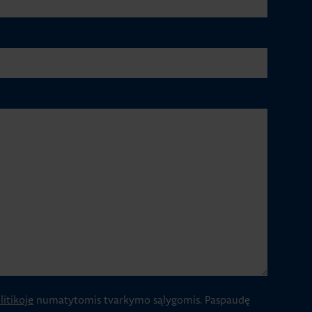
itikoje
numatytomis tvarkymo sąlygomis.
Paspaudę