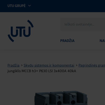
UTU GRUPĖ
UTU Lithuania
Ieškoti
svetainėje
PRADŽIA
NA
Pradžia
>
Skydų sistemos ir komponentai
>
Pagrindinės gran
jungiklis MCCB h3+ P630 LSI 3x400A 40kA