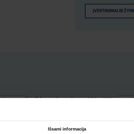
ĮVERTINIMAI IR ŽYM
Papildomas kontaktas, x160-x250,
1NA+1NU, 250VAC/3A,
125VDC/0.4A
Produkto kodas: HXA021H
Išsami informacija