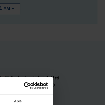
ĖJIMAI
Gnybtai prailginti išplėsti
x630/P630 3P (400A)
Produkto kodas: HYW011H
Apie