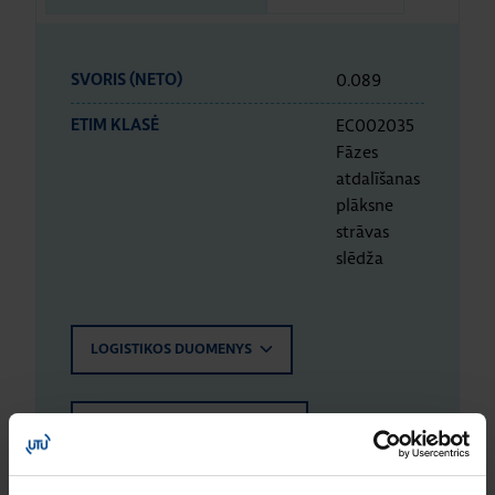
0.089
SVORIS (NETO)
EC002035
ETIM KLASĖ
Fāzes
atdalīšanas
plāksne
strāvas
slēdža
LOGISTIKOS DUOMENYS
ĮVERTINIMAI IR ŽYMĖJIMAI