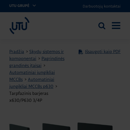
Darbuotojų kontaktai
UTU GRUPĖ
UTU Lithuania
Ieškoti
ATIDARY
svetainėje
MENIU
Pradžia
>
Skydų sistemos ir
Išsaugoti kaip PDF
komponentai
>
Pagrindinės
grandinės įtaisai
>
Automatiniai jungikliai
MCCBs
>
Automatiniai
jungikliai MCCBs p630
>
Tarpfazinis barjeras
x630/P630 3/4P