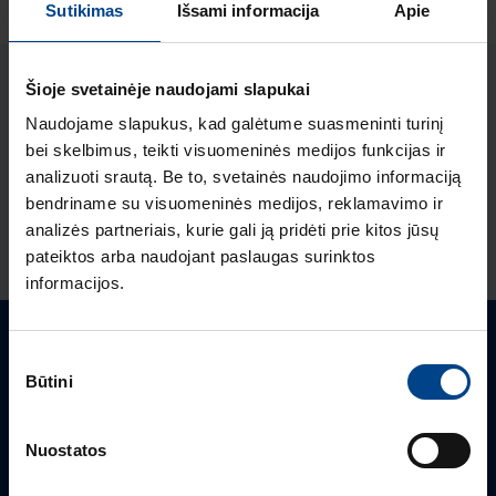
Sutikimas
Išsami informacija
Apie
Šioje svetainėje naudojami slapukai
Susiję produktai
Naudojame slapukus, kad galėtume suasmeninti turinį
bei skelbimus, teikti visuomeninės medijos funkcijas ir
Automatinis jungiklis MCCB h3+
analizuoti srautą. Be to, svetainės naudojimo informaciją
P630 LSI 3x400A 40kA
bendriname su visuomeninės medijos, reklamavimo ir
Produkto kodas: HNW400JR
analizės partneriais, kurie gali ją pridėti prie kitos jūsų
pateiktos arba naudojant paslaugas surinktos
informacijos.
Turite klausimų? Susisiekite
Sutikimo
Būtini
pasirinkimas
Mielai atsakysime į Jums aktualius klausimus.
Nuostatos