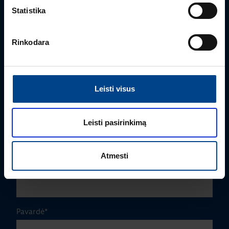
Statistika
Rinkodara
Leisti visus
PRODUKTO VADOVAS
Edmas Nausėdas
Leisti pasirinkimą
+370 612 41409
edmas.nausedas@utugroup.com
Atmesti
Vardas
*
Pavardė
*