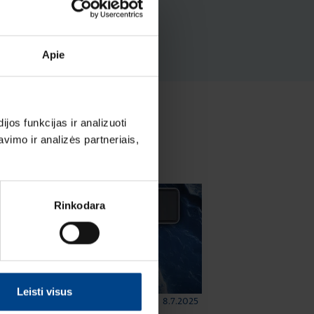
Apie
os funkcijas ir analizuoti
imo ir analizės partneriais,
Rinkodara
Leisti visus
8.7.2025
ELEKTROS INSTALIACIJOS GAMINIAI