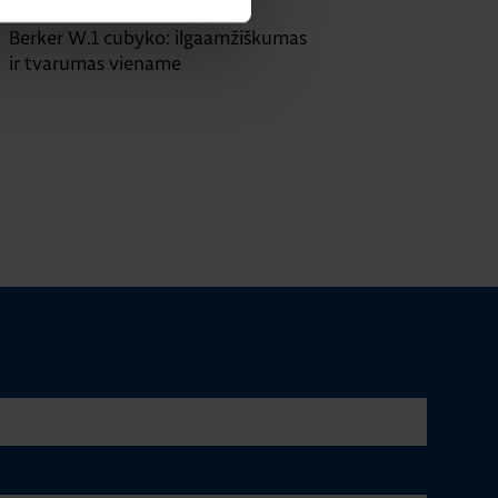
|
Skaitymo laikas: 2 min
Berker W.1 cubyko: ilgaamžiškumas
ir tvarumas viename