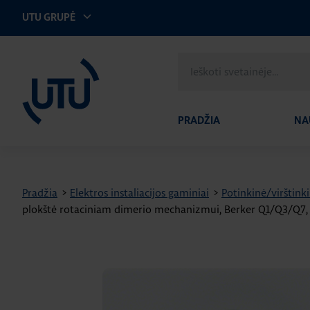
UTU GRUPĖ
UTU Lithuania
Ieškoti
svetainėje
PRADŽIA
NA
Pradžia
>
Elektros instaliacijos gaminiai
>
Potinkinė/virštinki
plokštė rotaciniam dimerio mechanizmui, Berker Q1/Q3/Q7,