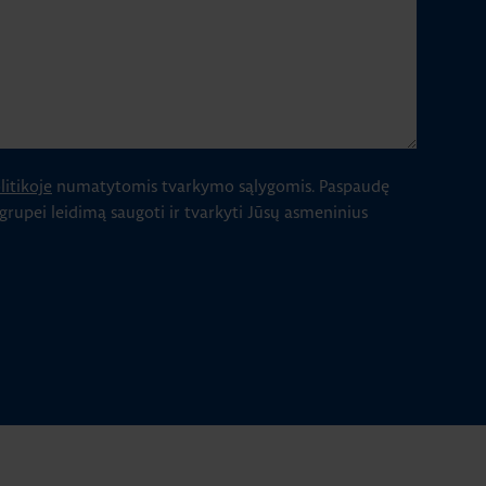
itikoje
numatytomis tvarkymo sąlygomis.
Paspaudę
 grupei leidimą saugoti ir tvarkyti Jūsų asmeninius