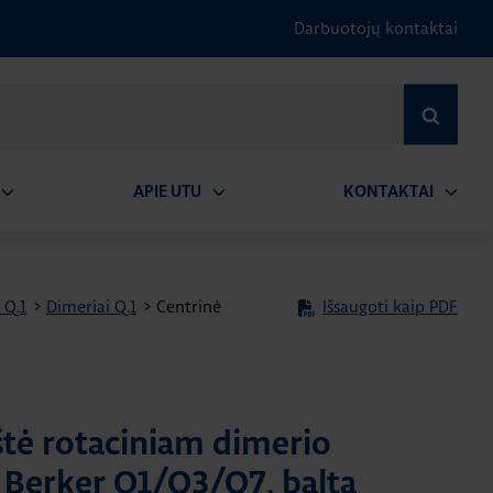
Darbuotojų kontaktai
IEŠKOTI
APIE UTU
KONTAKTAI
tidaryti
Atidaryti
Atidary
submeniu
submeniu
submen
 Q.1
>
Dimeriai Q.1
>
Centrinė
Išsaugoti kaip PDF
štė rotaciniam dimerio
Berker Q1/Q3/Q7, balta