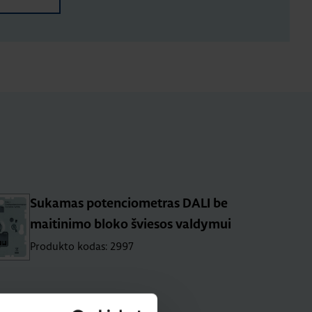
Sukamas potenciometras DALI be
maitinimo bloko šviesos valdymui
Produkto kodas: 2997