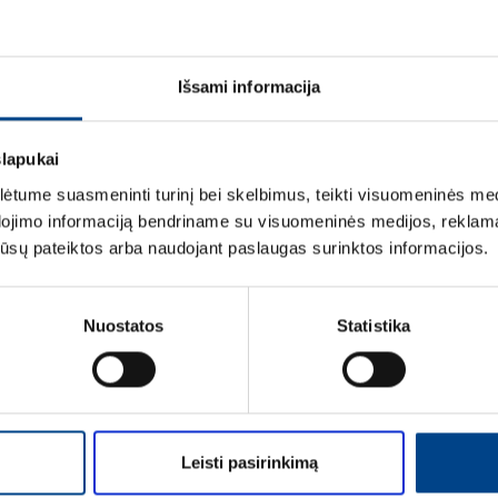
Išsami informacija
slapukai
tume suasmeninti turinį bei skelbimus, teikti visuomeninės medij
dojimo informaciją bendriname su visuomeninės medijos, reklamav
mą Elektros instaliacijos gaminiai
os jūsų pateiktos arba naudojant paslaugas surinktos informacijos.
Nuostatos
Statistika
Leisti pasirinkimą
LIACIJOS GAMINIAI
ELEKTROS INSTALIACIJOS GAMINIAI