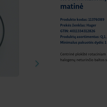
matinė
Produkto kodas: 11376089
Prekės ženklas: Hager
GTIN: 4011334312826
Produktų asortimentas: Q.1, 
Minimalus pakuotės dydis: 1
Centrinė plokštė rotacinia
halogenų neturinčio baltos s