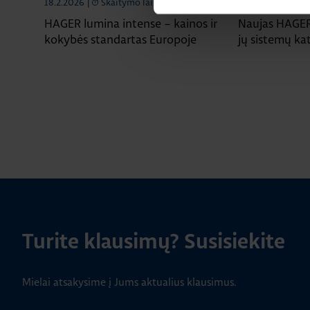
18.2.2026
|
Skaitymo laikas: 2 min
16.12.2025
|
Sk
HAGER lumina intense – kainos ir
Naujas HAGER 
kokybės standartas Europoje
jų sistemų ka
Turite klausimų? Susisiekite
Mielai atsakysime į Jums aktualius klausimus.