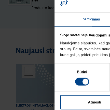
TW
Produkto kodas: 2998
Sutikimas
Šioje svetainėje naudojami 
Naudojame slapukus, kad galė
srautą. Be to, svetainės nau
Naujausi straipsniai pagal te
kurie gali ją pridėti prie kit
Sutikimo
Būtini
pasirinkimas
Atmesti
ELEKTROS INSTALIACIJOS GAMINIAI
ELEKTROS INSTA