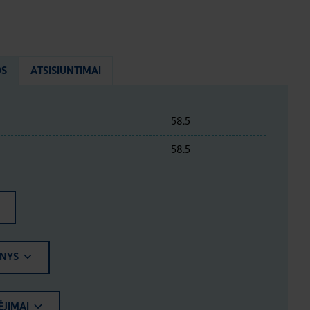
OS
ATSISIUNTIMAI
58.5
58.5
ENYS
ĖJIMAI