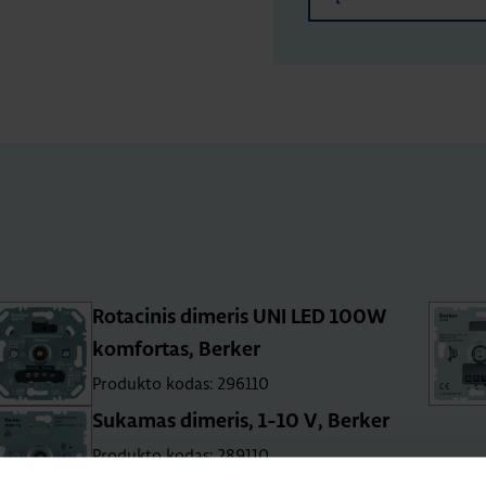
Rotacinis dimeris UNI LED 100W
komfortas, Berker
Produkto kodas: 296110
Sukamas dimeris, 1-10 V, Berker
Produkto kodas: 289110