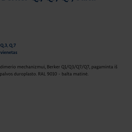
Q.3, Q.7
 vienetas
m dimerio mechanizmui, Berker Q1/Q3/Q7/Q7, pagaminta iš
palvos duroplasto. RAL 9010 - balta matinė.