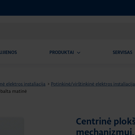
UJIENOS
PRODUKTAI
SERVISAS
Atidaryti
A
submeniu
nė elektros instaliacija
>
Potinkinė/virštinkinė elektros instaliacija
 balta matinė
Centrinė plok
mechanizmui, 