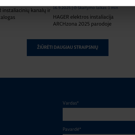
aitymo laikas: 1 min
RENGINIAI
16.9.2025
|
Skaitymo laikas: 1 min
instaliacinių kanalų ir
HAGER elektros instaliacija
talogas
ARCHzona 2025 parodoje
ŽIŪRĖTI DAUGIAU STRAIPSNIŲ
Vardas
*
Pavardė
*