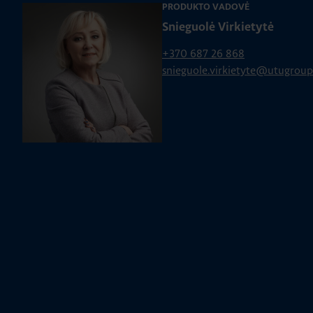
PRODUKTO VADOVĖ
Snieguolė Virkietytė
+370 687 26 868
snieguole.virkietyte@utugrou