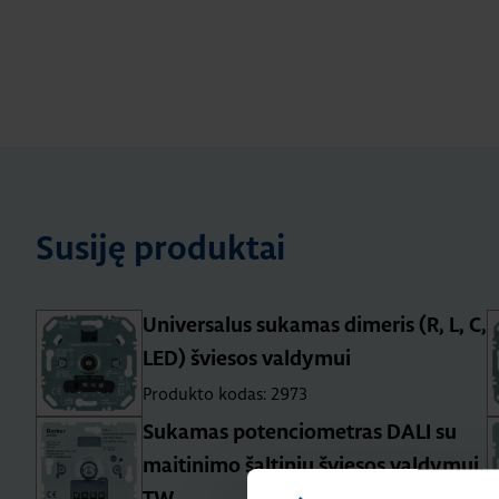
Susiję produktai
Universalus sukamas dimeris (R, L, C,
LED) šviesos valdymui
Produkto kodas: 2973
Sukamas potenciometras DALI su
maitinimo šaltiniu šviesos valdymui,