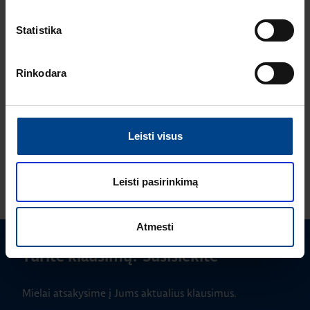
INSTALIACIJOS
GAMINIAI
Statistika
8.7.2025
Skaitymo laikas: 2
min
Rinkodara
Berker W.1 cubyko:
ilgaamžiškumas ir
tvarumas viename
Leisti visus
ŽIŪRĖTI DAUGIAU STRAIPSNIŲ
Leisti pasirinkimą
Atmesti
Turite klausimų? Susisiekite
Mielai atsakysime į Jums aktualius klausimus.