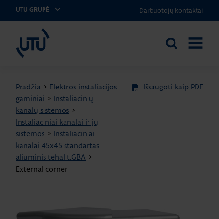
Darbuotojų kontaktai
UTU GRUPĖ
UTU Lithuania
Ieškoti
ATIDARY
svetainėje
MENIU
Pradžia
>
Elektros instaliacijos
Išsaugoti kaip PDF
gaminiai
>
Instaliacinių
kanalų sistemos
>
Instaliaciniai kanalai ir jų
sistemos
>
Instaliaciniai
kanalai 45x45 standartas
aliuminis tehalit.GBA
>
External corner