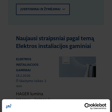
ĮVERTINIMAI IR ŽYMĖJIMAI
Naujausi straipsniai pagal temą
Elektros instaliacijos gaminiai
ELEKTROS
INSTALIACIJOS
GAMINIAI
18.2.2026
Skaitymo laikas: 2
min
HAGER lumina
intense – kainos ir
kokybės standartas
Europoje