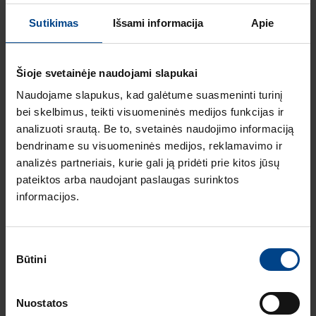
ELEKTROS
Sutikimas
Išsami informacija
Apie
INSTALIACIJOS
GAMINIAI
16.12.2025
Šioje svetainėje naudojami slapukai
Skaitymo laikas: 1 min
Naujas HAGER
Naudojame slapukus, kad galėtume suasmeninti turinį
instaliacinių kanalų
bei skelbimus, teikti visuomeninės medijos funkcijas ir
ir jų sistemų
analizuoti srautą. Be to, svetainės naudojimo informaciją
katalogas
bendriname su visuomeninės medijos, reklamavimo ir
ELEKTROS
analizės partneriais, kurie gali ją pridėti prie kitos jūsų
INSTALIACIJOS
pateiktos arba naudojant paslaugas surinktos
GAMINIAI
RENGINIAI
informacijos.
16.9.2025
Skaitymo laikas: 1 min
HAGER elektros
Sutikimo
instaliacija
Būtini
pasirinkimas
ARCHzona 2025
parodoje
Nuostatos
ELEKTROS