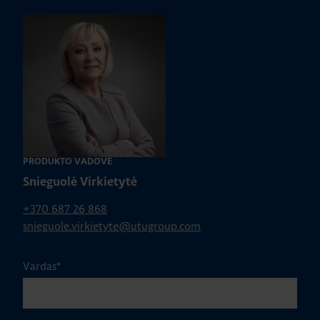
PRODUKTO VADOVĖ
Snieguolė Virkietytė
+370 687 26 868
snieguole.virkietyte@utugroup.com
Vardas
*