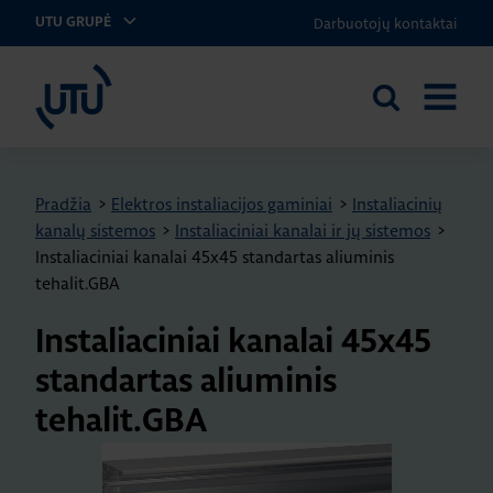
Darbuotojų kontaktai
UTU GRUPĖ
UTU Lithuania
Ieškoti
ATIDARY
svetainėje
MENIU
Pradžia
>
Elektros instaliacijos gaminiai
>
Instaliacinių
kanalų sistemos
>
Instaliaciniai kanalai ir jų sistemos
>
Instaliaciniai kanalai 45x45 standartas aliuminis
tehalit.GBA
Instaliaciniai kanalai 45x45
standartas aliuminis
tehalit.GBA