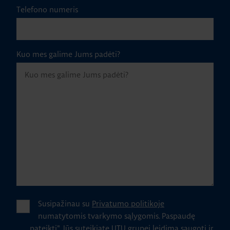
Telefono numeris
Kuo mes galime Jums padėti?
Susipažinau su
Privatumo politikoje
numatytomis tvarkymo sąlygomis.
Paspaudę
„pateikti" Jūs suteikiate UTU grupei leidimą saugoti ir