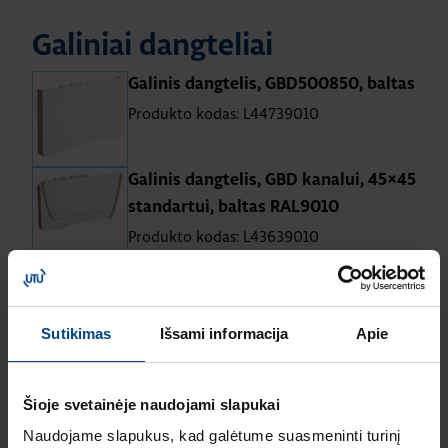
Galiniai dangteliai
Galinis dangtelis, GBD500850, baltas
Produkto kodas: L44739010
Galinis dangtelis, GBD kanalui, 45×45
standartui, baltas RAL9010
Produkto kodas: L43639010
Galinis dangtelis, GBD50131, baltas
Produkto kodas: L43939010
Sutikimas
Išsami informacija
Apie
Šioje svetainėje naudojami slapukai
Naudojame slapukus, kad galėtume suasmeninti turinį