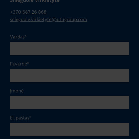
Snieguolė Virkietytė
+370 687 26 868
snieguole.virkietyte@utugroup.com
Vardas
*
Pavardė
*
Įmonė
El. paštas
*