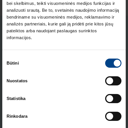
bei skelbimus, teikti visuomeninės medijos funkcijas ir
analizuoti srautą. Be to, svetainės naudojimo informaciją
bendriname su visuomeninės medijos, reklamavimo ir
analizės partneriais, kurie gali ją pridėti prie kitos jūsų
STRAIPSNIAI
pateiktos arba naudojant paslaugas surinktos
informacijos.
ELEKTROS INSTALIACIJOS
GAMINIAI
18.2.2026
Sutikimo
Skaitymo laikas: 2 min
Būtini
pasirinkimas
HAGER lumina intense
– kainos ir kokybės
standartas Europoje
Nuostatos
ELEKTROS INSTALIACIJOS
Statistika
GAMINIAI
16.12.2025
Skaitymo laikas: 1 min
Rinkodara
Naujas HAGER