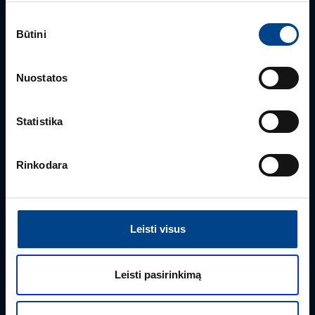
Sutikimo
GALIOS ELEKTRONIKOS SKYRIAUS VADOVAS
Būtini
pasirinkimas
Gintaras Javorovičius
+370 612 61970
Nuostatos
gintaras.javorovicius@utugroup.com
Statistika
Vardas
*
Rinkodara
Pavardė
*
Leisti visus
Įmonė
Leisti pasirinkimą
El. paštas
*