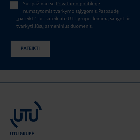
Susipažinau su
Privatumo politikoje
numatytomis tvarkymo sąlygomis.
Paspaudę
„pateikti" Jūs suteikiate UTU grupei leidimą saugoti ir
tvarkyti Jūsų asmeninius duomenis.
UTU GRUPĖ