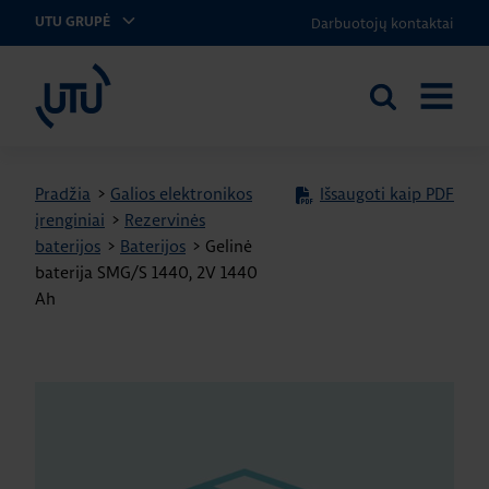
Darbuotojų kontaktai
UTU GRUPĖ
UTU Lithuania
Ieškoti
ATIDARY
svetainėje
MENIU
Pradžia
>
Galios elektronikos
Išsaugoti kaip PDF
įrenginiai
>
Rezervinės
baterijos
>
Baterijos
>
Gelinė
baterija SMG/S 1440, 2V 1440
Ah