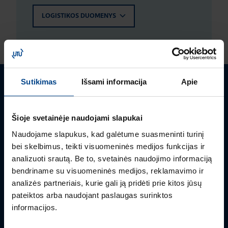
LOGISTIKOS DUOMENYS
Sutikimas
Išsami informacija
Apie
Turite klausimų? Susisiekite
Šioje svetainėje naudojami slapukai
Mielai atsakysime į Jums aktualius klausimus.
Naudojame slapukus, kad galėtume suasmeninti turinį
bei skelbimus, teikti visuomeninės medijos funkcijas ir
analizuoti srautą. Be to, svetainės naudojimo informaciją
bendriname su visuomeninės medijos, reklamavimo ir
analizės partneriais, kurie gali ją pridėti prie kitos jūsų
pateiktos arba naudojant paslaugas surinktos
informacijos.