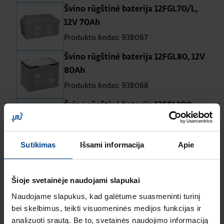
Švino rūgštinė baterija 12FGL70/L,
12V 70Ah
Produkto kodas: 938067
Švino rūgštinė baterija 12FGL80, 12V
80Ah
Produkto kodas: 938068
Švino rūgštinė baterija 12FGL100,
12V 100Ah
Produkto kodas: 938093
Sutikimas
Išsami informacija
Apie
Švino rūgštinė baterija 12FGL120, 12V
120Ah
Šioje svetainėje naudojami slapukai
Produkto kodas: 938069
Naudojame slapukus, kad galėtume suasmeninti turinį
Švino rūgštinė baterija 12FGL150, 12V
bei skelbimus, teikti visuomeninės medijos funkcijas ir
150Ah
analizuoti srautą. Be to, svetainės naudojimo informaciją