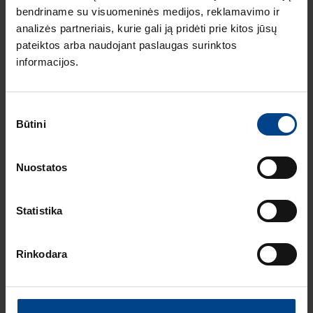
Produkto kodas: 938096
bendriname su visuomeninės medijos, reklamavimo ir
analizės partneriais, kurie gali ją pridėti prie kitos jūsų
Švino rūgštinė baterija 12FGL210, 12V
pateiktos arba naudojant paslaugas surinktos
205Ah
informacijos.
Produkto kodas: 938094
Sutikimo
Būtini
pasirinkimas
Švino rūgštinės baterijos
Nuostatos
FLB 12V
Statistika
Švino rūgštinė baterija 12FLB100P,
12V 26Ah
Rinkodara
Produkto kodas: 938074
Švino rūgštinė baterija 12FLB150P,
12V 40Ah