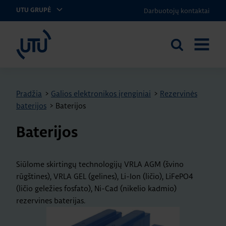
Darbuotojų kontaktai
UTU GRUPĖ
UTU Lithuania
Ieškoti
ATIDARY
svetainėje
MENIU
Pradžia
>
Galios elektronikos įrenginiai
>
Rezervinės
baterijos
>
Baterijos
Baterijos
Siūlome skirtingų technologijų VRLA AGM (švino
rūgštines), VRLA GEL (gelines), Li-Ion (ličio), LiFePO4
(ličio geležies fosfato), Ni-Cad (nikelio kadmio)
rezervines baterijas.