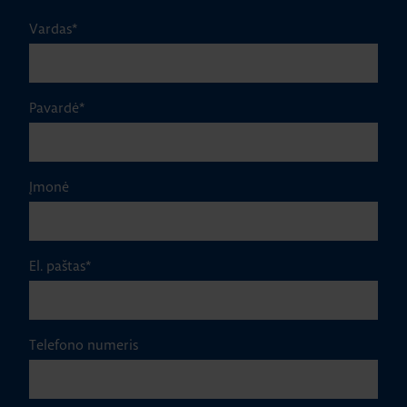
Vardas
*
Pavardė
*
Įmonė
El. paštas
*
Telefono numeris