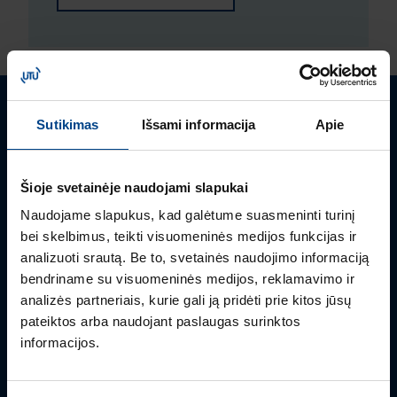
Turite klausimų? Susisiekite
Sutikimas
Išsami informacija
Apie
Mielai atsakysime į Jums aktualius klausimus.
Šioje svetainėje naudojami slapukai
Naudojame slapukus, kad galėtume suasmeninti turinį
bei skelbimus, teikti visuomeninės medijos funkcijas ir
analizuoti srautą. Be to, svetainės naudojimo informaciją
bendriname su visuomeninės medijos, reklamavimo ir
analizės partneriais, kurie gali ją pridėti prie kitos jūsų
pateiktos arba naudojant paslaugas surinktos
informacijos.
GALIOS ELEKTRONIKOS SKYRIAUS VADOVAS