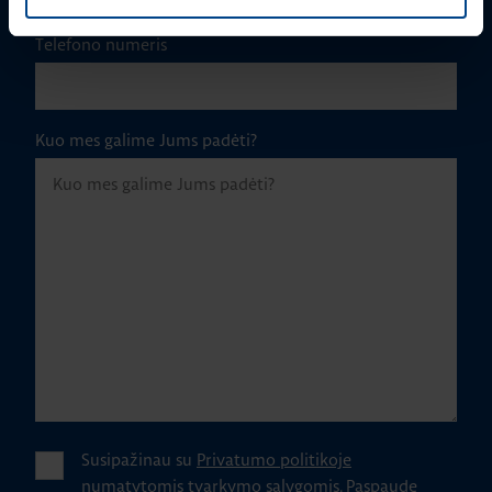
Telefono numeris
Kuo mes galime Jums padėti?
Susipažinau su
Privatumo politikoje
numatytomis tvarkymo sąlygomis.
Paspaudę