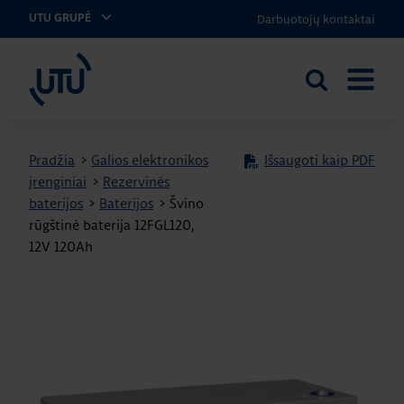
Darbuotojų kontaktai
UTU GRUPĖ
UTU Lithuania
Ieškoti
ATIDARY
svetainėje
MENIU
Pradžia
>
Galios elektronikos
Išsaugoti kaip PDF
įrenginiai
>
Rezervinės
baterijos
>
Baterijos
>
Švino
rūgštinė baterija 12FGL120,
12V 120Ah