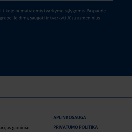
itikoje
numatytomis tvarkymo sąlygomis.
Paspaudę
 grupei leidimą saugoti ir tvarkyti Jūsų asmeninius
APLINKOSAUGA
iacijos gaminiai
PRIVATUMO POLITIKA