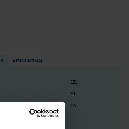
OS
ATSISIUNTIMAI
151
51
95