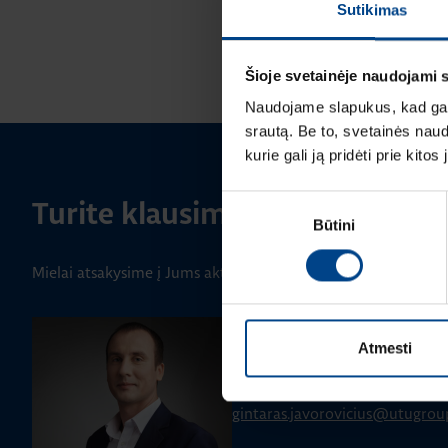
Sutikimas
Šioje svetainėje naudojami 
Naudojame slapukus, kad galė
srautą. Be to, svetainės nau
kurie gali ją pridėti prie kit
Sutikimo
Turite klausimų? Susisiekite
Būtini
pasirinkimas
Mielai atsakysime į Jums aktualius klausimus.
GALIOS ELEKTRONIKOS SKYRIAUS
Atmesti
Gintaras Javorovičius
+370 612 61970
gintaras.javorovicius@utugro