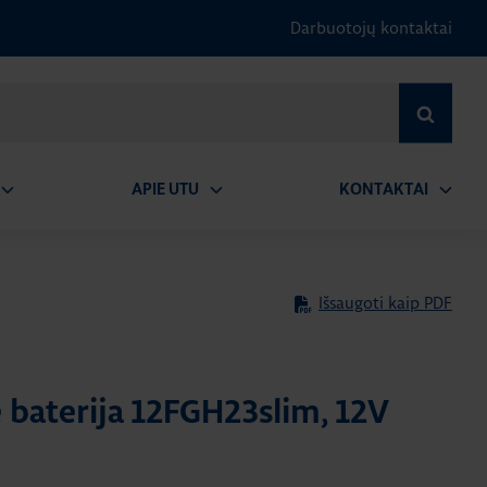
Darbuotojų kontaktai
IEŠKOTI
APIE UTU
KONTAKTAI
tidaryti
Atidaryti
Atidary
submeniu
submeniu
submen
Išsaugoti kaip PDF
 baterija 12FGH23slim, 12V