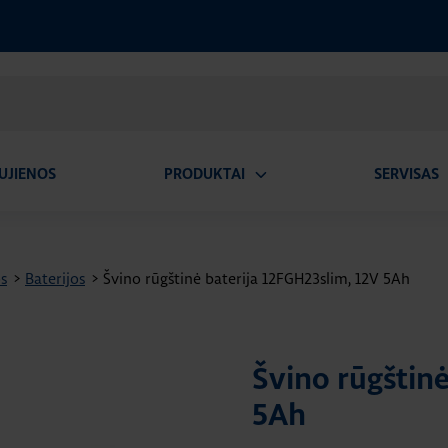
UJIENOS
PRODUKTAI
SERVISAS
Atidaryti
A
submeniu
os
>
Baterijos
>
Švino rūgštinė baterija 12FGH23slim, 12V 5Ah
Švino rūgštinė
5Ah