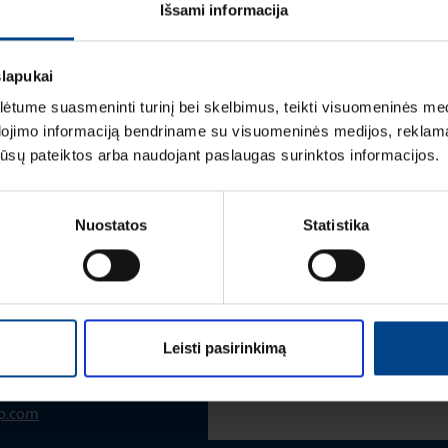
LOGISTIKOS DUOM
Išsami informacija
slapukai
tume suasmeninti turinį bei skelbimus, teikti visuomeninės medij
dojimo informaciją bendriname su visuomeninės medijos, reklamav
os jūsų pateiktos arba naudojant paslaugas surinktos informacijos.
Vardas
*
Nuostatos
Statistika
Pavardė
*
 VADOVAS
Leisti pasirinkimą
Įmonė
up.com