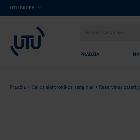
UTU GRUPĖ
UTU Lithuania
Ieškoti
svetainėje
PRADŽIA
NA
Pradžia
>
Galios elektronikos įrenginiai
>
Rezervinės baterij