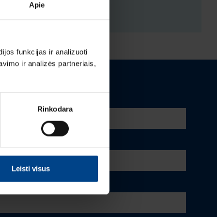
ENYS
Apie
os funkcijas ir analizuoti
imo ir analizės partneriais,
Rinkodara
Leisti visus