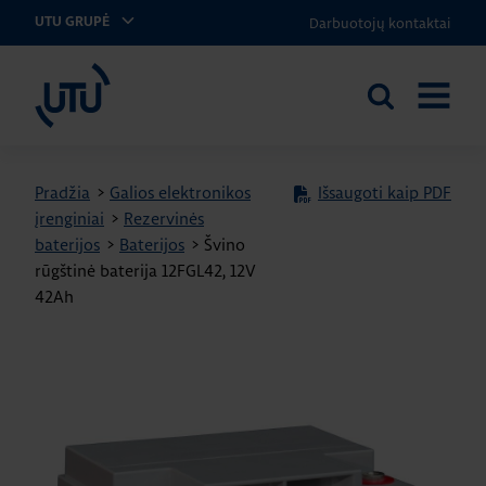
Darbuotojų kontaktai
UTU GRUPĖ
UTU Lithuania
Ieškoti
ATIDARY
svetainėje
MENIU
Pradžia
>
Galios elektronikos
Išsaugoti kaip PDF
įrenginiai
>
Rezervinės
baterijos
>
Baterijos
>
Švino
rūgštinė baterija 12FGL42, 12V
42Ah