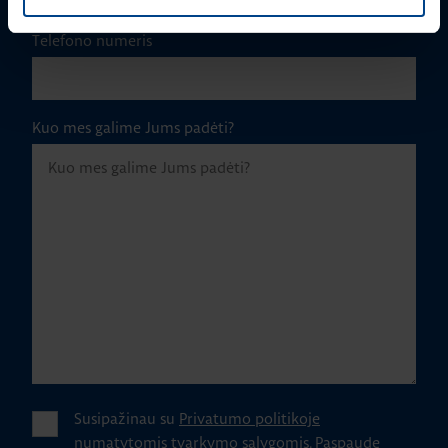
Telefono numeris
Kuo mes galime Jums padėti?
Susipažinau su
Privatumo politikoje
numatytomis tvarkymo sąlygomis.
Paspaudę