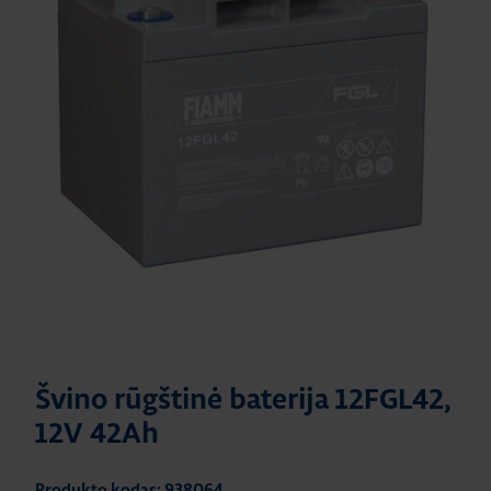
Švino rūgštinė baterija 12FGL42,
12V 42Ah
Produkto kodas: 938064