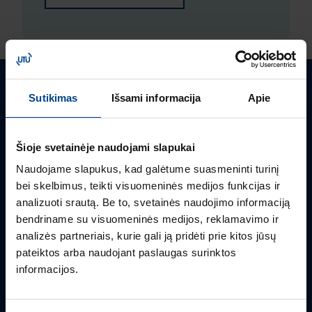
Turite klausimų? Susisiekite
Sutikimas
Išsami informacija
Apie
Mielai atsakysime į Jums aktualius klausimus.
Šioje svetainėje naudojami slapukai
Naudojame slapukus, kad galėtume suasmeninti turinį
bei skelbimus, teikti visuomeninės medijos funkcijas ir
analizuoti srautą. Be to, svetainės naudojimo informaciją
bendriname su visuomeninės medijos, reklamavimo ir
analizės partneriais, kurie gali ją pridėti prie kitos jūsų
pateiktos arba naudojant paslaugas surinktos
informacijos.
GALIOS ELEKTRONIKOS SKYRIAUS VADOVAS