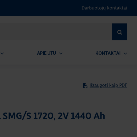
Darbuotojų kontaktai
IEŠKOTI
APIE UTU
KONTAKTAI
tidaryti
Atidaryti
Atidary
submeniu
submeniu
submen
Išsaugoti kaip PDF
ja SMG/S 1720, 2V 1440 Ah