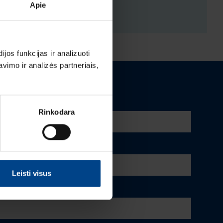
ENYS
Apie
os funkcijas ir analizuoti
imo ir analizės partneriais,
Rinkodara
Leisti visus