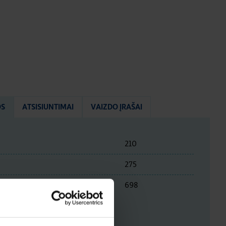
OS
ATSISIUNTIMAI
VAIZDO ĮRAŠAI
210
275
698