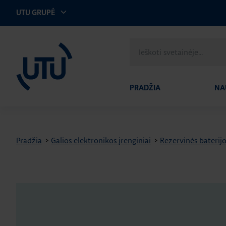
UTU GRUPĖ
UTU Lithuania
Ieškoti
svetainėje
PRADŽIA
NA
Pradžia
>
Galios elektronikos įrenginiai
>
Rezervinės baterij