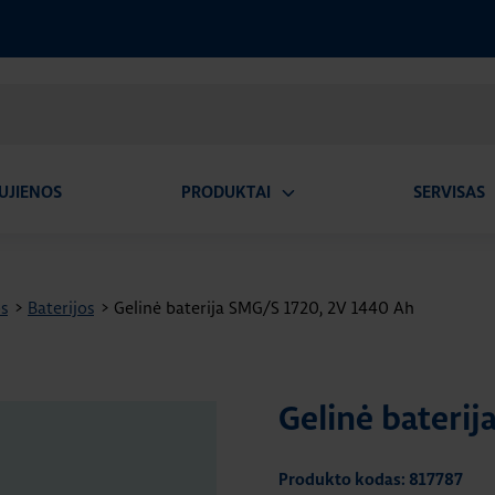
UJIENOS
PRODUKTAI
SERVISAS
Atidaryti
A
submeniu
os
>
Baterijos
>
Gelinė baterija SMG/S 1720, 2V 1440 Ah
Gelinė bateri
Produkto kodas: 817787