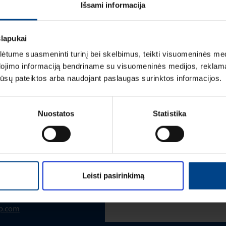
LOGISTIKOS DUOM
Išsami informacija
slapukai
tume suasmeninti turinį bei skelbimus, teikti visuomeninės medij
dojimo informaciją bendriname su visuomeninės medijos, reklamav
os jūsų pateiktos arba naudojant paslaugas surinktos informacijos.
Vardas
*
Nuostatos
Statistika
Pavardė
*
 VADOVAS
Leisti pasirinkimą
Įmonė
up.com