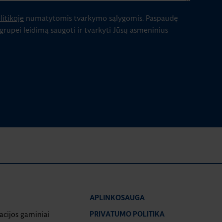
itikoje
numatytomis tvarkymo sąlygomis.
Paspaudę
 grupei leidimą saugoti ir tvarkyti Jūsų asmeninius
APLINKOSAUGA
iacijos gaminiai
PRIVATUMO POLITIKA