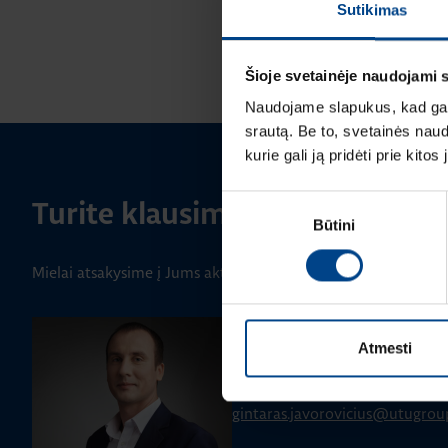
Sutikimas
Šioje svetainėje naudojami 
Naudojame slapukus, kad galė
srautą. Be to, svetainės nau
kurie gali ją pridėti prie kit
Sutikimo
Turite klausimų? Susisiekite
Būtini
pasirinkimas
Mielai atsakysime į Jums aktualius klausimus.
GALIOS ELEKTRONIKOS SKYRIAUS
Atmesti
Gintaras Javorovičius
+370 612 61970
gintaras.javorovicius@utugro