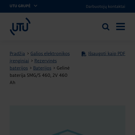
Darbuotojų kontaktai
UTU GRUPĖ
UTU Lithuania
Ieškoti
ATIDARY
svetainėje
MENIU
Pradžia
>
Galios elektronikos
Išsaugoti kaip PDF
įrenginiai
>
Rezervinės
baterijos
>
Baterijos
>
Gelinė
baterija SMG/S 460, 2V 460
Ah