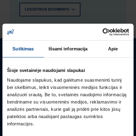
LOGISTIKOS DUOMENYS
Sutikimas
Išsami informacija
Apie
Turite klausimų? Susisiekite
Šioje svetainėje naudojami slapukai
Mielai atsakysime į Jums aktualius klausimus.
Naudojame slapukus, kad galėtume suasmeninti turinį
bei skelbimus, teikti visuomeninės medijos funkcijas ir
analizuoti srautą. Be to, svetainės naudojimo informaciją
bendriname su visuomeninės medijos, reklamavimo ir
analizės partneriais, kurie gali ją pridėti prie kitos jūsų
pateiktos arba naudojant paslaugas surinktos
informacijos.