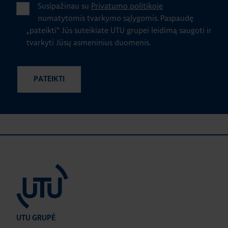
Susipažinau su
Privatumo politikoje
numatytomis tvarkymo sąlygomis.
Paspaudę
„pateikti" Jūs suteikiate UTU grupei leidimą saugoti ir
tvarkyti Jūsų asmeninius duomenis.
UTU GRUPĖ