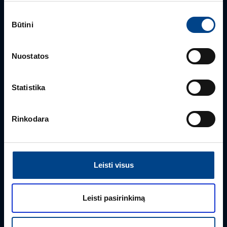
Sutikimo
GALIOS ELEKTRONIKOS SKYRIAUS VADOVAS
Būtini
pasirinkimas
Gintaras Javorovičius
+370 612 61970
Nuostatos
gintaras.javorovicius@utugroup.com
Statistika
Vardas
*
Rinkodara
Pavardė
*
Leisti visus
Įmonė
Leisti pasirinkimą
El. paštas
*