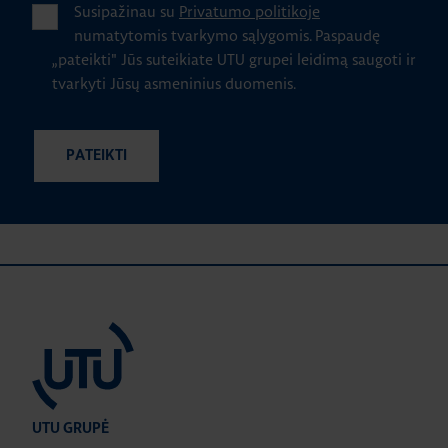
Susipažinau su
Privatumo politikoje
numatytomis tvarkymo sąlygomis.
Paspaudę
„pateikti" Jūs suteikiate UTU grupei leidimą saugoti ir
tvarkyti Jūsų asmeninius duomenis.
UTU GRUPĖ