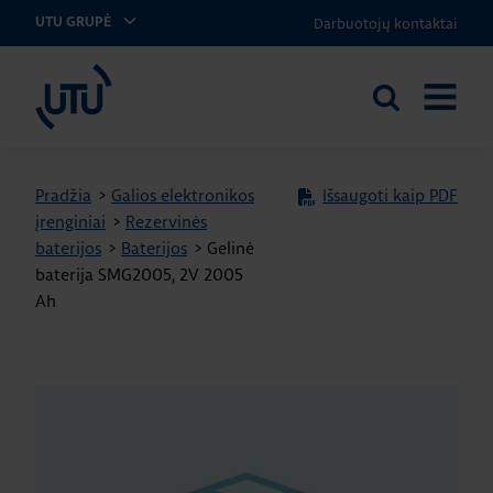
Darbuotojų kontaktai
UTU GRUPĖ
UTU Lithuania
Ieškoti
ATIDARY
svetainėje
MENIU
Pradžia
>
Galios elektronikos
Išsaugoti kaip PDF
įrenginiai
>
Rezervinės
baterijos
>
Baterijos
>
Gelinė
baterija SMG2005, 2V 2005
Ah