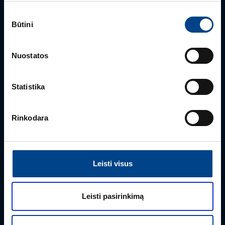
Sutikimo
GALIOS ELEKTRONIKOS SKYRIAUS VADOVAS
Būtini
pasirinkimas
Gintaras Javorovičius
+370 612 61970
Nuostatos
gintaras.javorovicius@utugroup.com
Statistika
Vardas
*
Rinkodara
Pavardė
*
Leisti visus
Įmonė
Leisti pasirinkimą
El. paštas
*