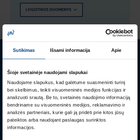
LOGISTIKOS DUOMENYS
Sutikimas
Išsami informacija
Apie
Turite klausimų? Susisiekite
Šioje svetainėje naudojami slapukai
Mielai atsakysime į Jums aktualius klausimus.
Naudojame slapukus, kad galėtume suasmeninti turinį
bei skelbimus, teikti visuomeninės medijos funkcijas ir
analizuoti srautą. Be to, svetainės naudojimo informaciją
bendriname su visuomeninės medijos, reklamavimo ir
analizės partneriais, kurie gali ją pridėti prie kitos jūsų
pateiktos arba naudojant paslaugas surinktos
informacijos.