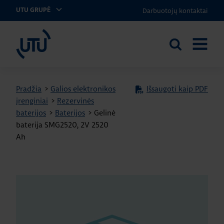
Darbuotojų kontaktai
UTU GRUPĖ
UTU Lithuania
Ieškoti
ATIDARY
svetainėje
MENIU
Pradžia
>
Galios elektronikos
Išsaugoti kaip PDF
įrenginiai
>
Rezervinės
baterijos
>
Baterijos
>
Gelinė
baterija SMG2520, 2V 2520
Ah