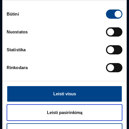
Sutikimo
GALIOS ELEKTRONIKOS SKYRIAUS VADOVAS
Būtini
pasirinkimas
Gintaras Javorovičius
+370 612 61970
Nuostatos
gintaras.javorovicius@utugroup.com
Statistika
Vardas
*
Rinkodara
Pavardė
*
Leisti visus
Įmonė
Leisti pasirinkimą
El. paštas
*