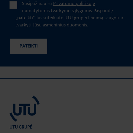
Susipažinau su
Privatumo politikoje
numatytomis tvarkymo sąlygomis.
Paspaudę
„pateikti" Jūs suteikiate UTU grupei leidimą saugoti ir
tvarkyti Jūsų asmeninius duomenis.
UTU GRUPĖ