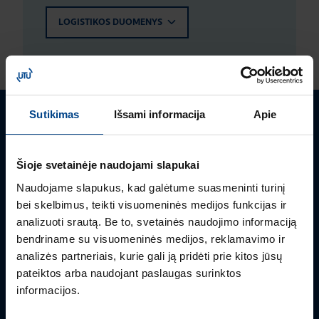
LOGISTIKOS DUOMENYS
Sutikimas
Išsami informacija
Apie
Turite klausimų? Susisiekite
Šioje svetainėje naudojami slapukai
Mielai atsakysime į Jums aktualius klausimus.
Naudojame slapukus, kad galėtume suasmeninti turinį
bei skelbimus, teikti visuomeninės medijos funkcijas ir
analizuoti srautą. Be to, svetainės naudojimo informaciją
bendriname su visuomeninės medijos, reklamavimo ir
analizės partneriais, kurie gali ją pridėti prie kitos jūsų
pateiktos arba naudojant paslaugas surinktos
informacijos.