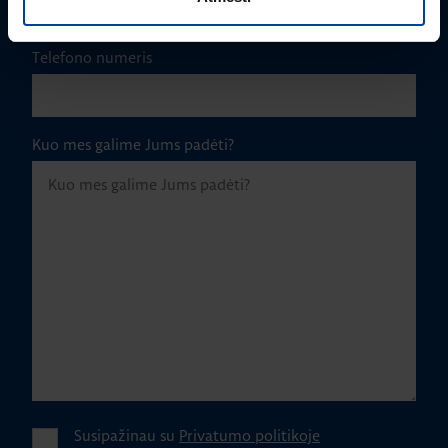
Telefono numeris
Kuo mes galime Jums padėti?
Susipažinau su
Privatumo politikoje