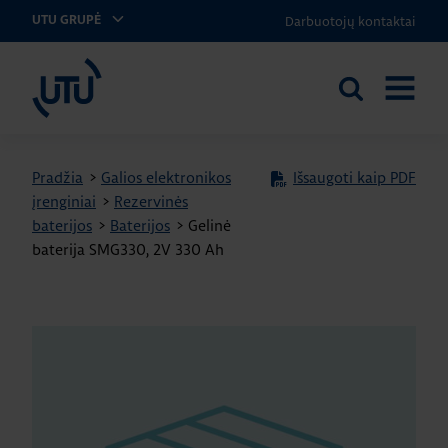
Darbuotojų kontaktai
UTU GRUPĖ
UTU Lithuania
Ieškoti
ATIDARY
svetainėje
MENIU
Pradžia
>
Galios elektronikos
Išsaugoti kaip PDF
įrenginiai
>
Rezervinės
baterijos
>
Baterijos
>
Gelinė
baterija SMG330, 2V 330 Ah