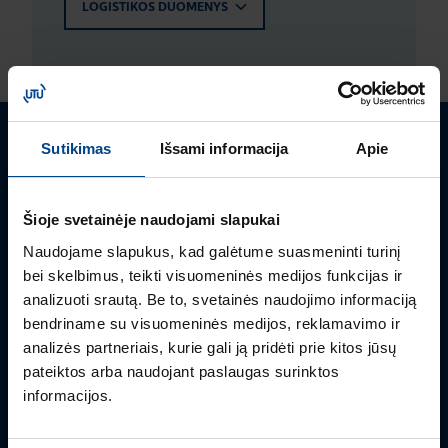
LOGISTIKOS DUOMENYS
Sutikimas
Išsami informacija
Apie
Turite klausimų? Susisiekite
Mielai atsakysime į Jums aktualius klausimus.
Šioje svetainėje naudojami slapukai
Naudojame slapukus, kad galėtume suasmeninti turinį
bei skelbimus, teikti visuomeninės medijos funkcijas ir
analizuoti srautą. Be to, svetainės naudojimo informaciją
bendriname su visuomeninės medijos, reklamavimo ir
analizės partneriais, kurie gali ją pridėti prie kitos jūsų
pateiktos arba naudojant paslaugas surinktos
informacijos.