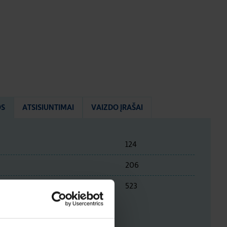
OS
ATSISIUNTIMAI
VAIZDO ĮRAŠAI
124
206
523