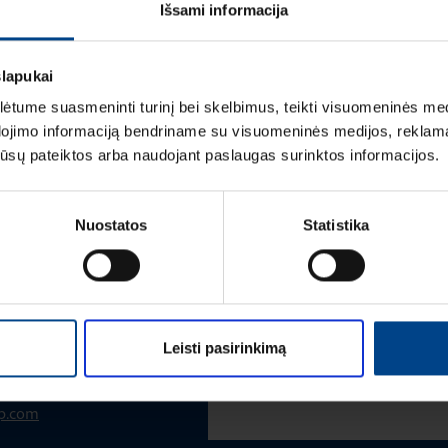
LOGISTIKOS DUOM
Išsami informacija
slapukai
tume suasmeninti turinį bei skelbimus, teikti visuomeninės medij
dojimo informaciją bendriname su visuomeninės medijos, reklamav
os jūsų pateiktos arba naudojant paslaugas surinktos informacijos.
Vardas
*
Nuostatos
Statistika
Pavardė
*
 VADOVAS
Leisti pasirinkimą
Įmonė
up.com