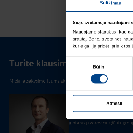
Sutikimas
Šioje svetainėje naudojami 
Naudojame slapukus, kad galė
srautą. Be to, svetainės nau
kurie gali ją pridėti prie kit
Sutikimo
Turite klausimų? Susisiekite
Būtini
pasirinkimas
Mielai atsakysime į Jums aktualius klausimus.
GALIOS ELEKTRONIKOS SKYRIAUS
Atmesti
Gintaras Javorovičius
+370 612 61970
gintaras.javorovicius@utugro