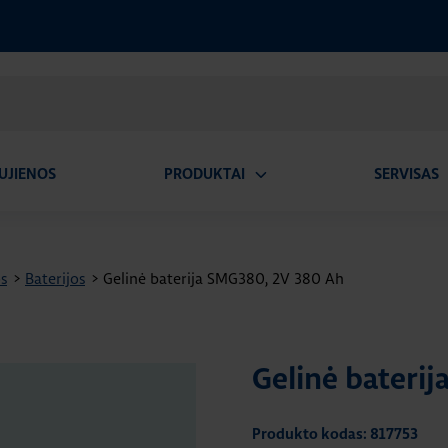
UJIENOS
PRODUKTAI
SERVISAS
Atidaryti
A
submeniu
os
>
Baterijos
>
Gelinė baterija SMG380, 2V 380 Ah
Gelinė bateri
Produkto kodas: 817753