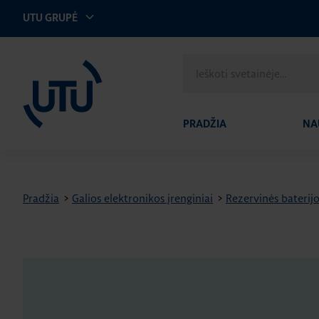
UTU GRUPĖ
UTU Lithuania
Ieškoti
svetainėje
PRADŽIA
NA
Pradžia
>
Galios elektronikos įrenginiai
>
Rezervinės baterij