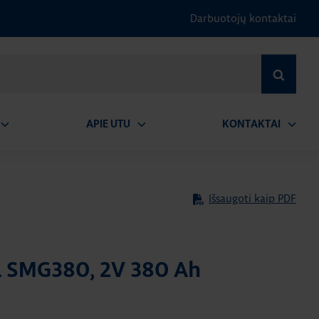
Darbuotojų kontaktai
IEŠKOTI
APIE UTU
KONTAKTAI
tidaryti
Atidaryti
Atidary
submeniu
submeniu
submen
Išsaugoti kaip PDF
ja SMG380, 2V 380 Ah