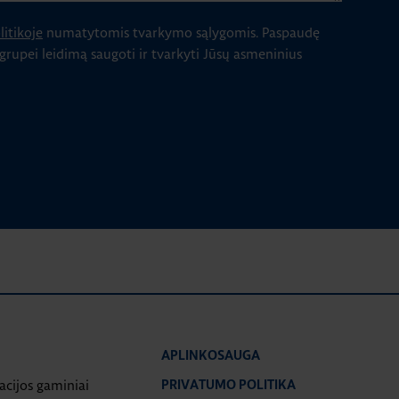
itikoje
numatytomis tvarkymo sąlygomis.
Paspaudę
 grupei leidimą saugoti ir tvarkyti Jūsų asmeninius
APLINKOSAUGA
iacijos gaminiai
PRIVATUMO POLITIKA