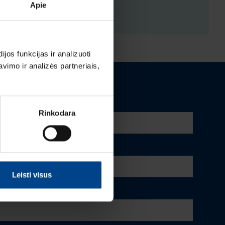
ENYS
Apie
os funkcijas ir analizuoti
imo ir analizės partneriais,
Rinkodara
Leisti visus